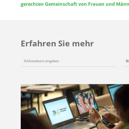
gerechten Gemeinschaft von Frauen und Män
Programme
wollen
die
Mitgliedskirchen
und
Erfahren Sie mehr
ökumenischen
Partner
B
auf
dieser
gemeinsamen
Reise
unterstützen
und
Gerechtigkeit
und