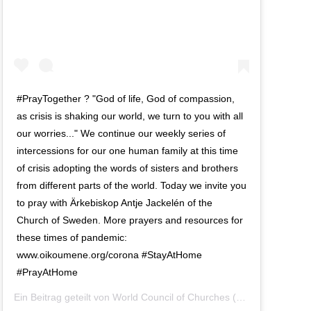
#PrayTogether ? "God of life, God of compassion,
as crisis is shaking our world, we turn to you with all
our worries..." We continue our weekly series of
intercessions for our one human family at this time
of crisis adopting the words of sisters and brothers
from different parts of the world. Today we invite you
to pray with Ärkebiskop Antje Jackelén of the
Church of Sweden. More prayers and resources for
these times of pandemic:
www.oikoumene.org/corona #StayAtHome
#PrayAtHome
Ein Beitrag geteilt von
World Council of Churches
(@worldcouncilofchurches) am