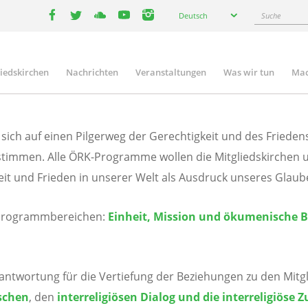
Select
Suche
Deutsch
your
facebook
twitter
youtube
youtube
instagram
language
liedskirchen
Nachrichten
Veranstaltungen
Was wir tun
Mac
n
 sich auf einen Pilgerweg der Gerechtigkeit und des Frieden
timmen. Alle ÖRK-Programme wollen die Mitgliedskirchen 
t und Frieden in unserer Welt als Ausdruck unseres Glaube
ei Programmbereichen:
Einheit, Mission und ökumenische 
wortung für die Vertiefung der Beziehungen zu den Mitgl
schen
, den
interreligiösen Dialog und die interreligiös