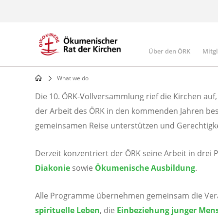
Skip
to
main
content
Über den ÖRK
Mitg
Main
navigatio
What we do
Breadcrumb
Die 10. ÖRK-Vollversammlung rief die Kirchen auf,
Was
der Arbeit des ÖRK in den kommenden Jahren bes
gemeinsamen Reise unterstützen und Gerechtigkei
wir
Derzeit konzentriert der ÖRK seine Arbeit in dr
tun
Diakonie
sowie
Ökumenische Ausbildung
.
Alle Programme übernehmen gemeinsam die Verant
Alle
spirituelle Leben
, die
Einbeziehung junger Men
ÖRK-