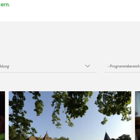
nern
.
ildung
- Programmbereich