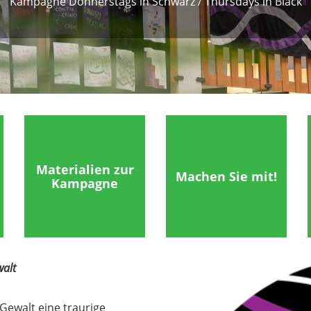
Kampagne Donnerstags in Schwarz / Thursdays in Black
Materialien zur
Machen Sie mit!
Kampagne
Image
walt
 Gewalt eine traurige