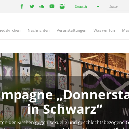
Select
Suche
Deutsch
your
facebook
twitter
youtube
youtube
instagram
language
liedskirchen
Nachrichten
Veranstaltungen
Was wir tun
Mac
n
mpagne „Donnerst
in Schwarz“
eten der Kirchen gegen sexuelle und geschlechtsbezogene G