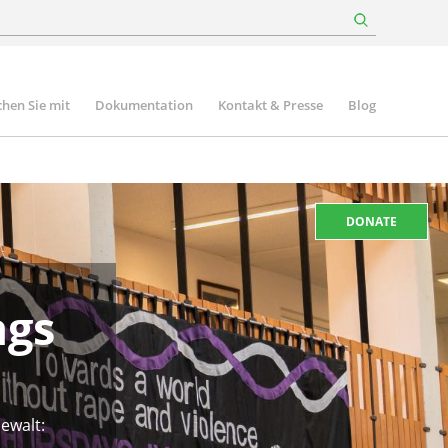
hen Sie mit
Dokumentation
Kontakt & Presse
Blog
DONATE
ags
ewalt: