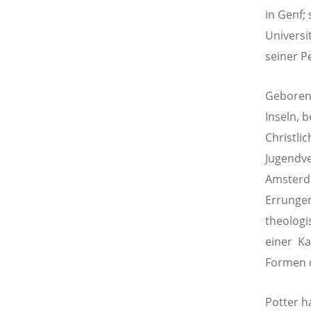
in Genf;
Universi
seiner P
Geboren 
Inseln, 
Christli
Jugendve
Amsterd
Errungen
theolog
einer Ka
Formen d
Potter h