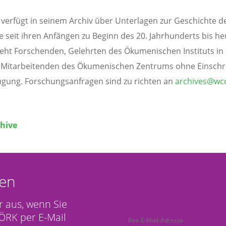
verfügt in seinem Archiv über Unterlagen zur Geschichte d
seit ihren Anfängen zu Beginn des 20. Jahrhunderts bis he
teht Forschenden, Gelehrten des Ökumenischen Instituts in
 Mitarbeitenden des Ökumenischen Zentrums ohne Einsch
ügung. Forschungsanfragen sind zu richten an
archives@wc
hive
en
r aus, wenn Sie
ÖRK per E-Mail