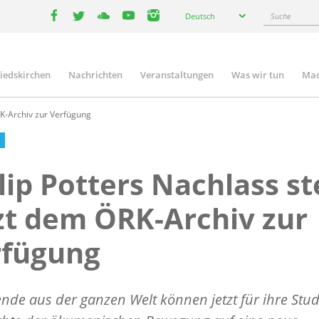
Select
Suche
Deutsch
your
facebook
twitter
youtube
youtube
instagram
language
liedskirchen
Nachrichten
Veranstaltungen
Was wir tun
Mac
n
RK-Archiv zur Verfügung
lip Potters Nachlass st
zt dem ÖRK-Archiv zur
rfügung
nde aus der ganzen Welt können jetzt für ihre Stud