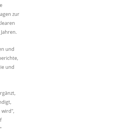
he
ragen zur
klearen
 Jahren.
ten und
erichte,
ie und
rgänzt,
digt,
 wird",
f
"