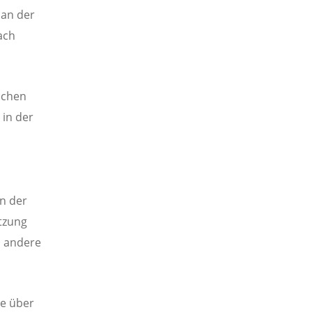
 an der
ach
schen
in der
n der
tzung
n andere
te über