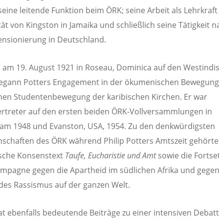
 seine leitende Funktion beim ÖRK; seine Arbeit als Lehrkraft
tät von Kingston in Jamaika und schließlich seine Tätigkeit n
ensionierung in Deutschland.
am 19. August 1921 in Roseau, Dominica auf den Westindi
begann Potters Engagement in der ökumenischen Bewegung 
chen Studentenbewegung der karibischen Kirchen. Er war
rtreter auf den ersten beiden ÖRK-Vollversammlungen in
am 1948 und Evanston, USA, 1954. Zu den denkwürdigsten
schaften des ÖRK während Philip Potters Amtszeit gehörte
ische Konsenstext
Taufe, Eucharistie und Amt
sowie die Fortse
mpagne gegen die Apartheid im südlichen Afrika und gege
es Rassismus auf der ganzen Welt.
at ebenfalls bedeutende Beiträge zu einer intensiven Debat