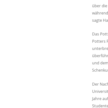
über die
während 
sagte Ha
Das Pott
Potters 
unterbre
überführ
und dem
Schenkun
Der Nach
Universi
Jahre auf
Student