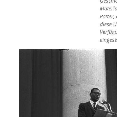
Geschi
Materia
Potter,
diese U
Verfügu
einges
Image