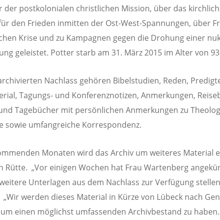
r der postkolonialen christlichen Mission, über das kirchlic
für den Frieden inmitten der Ost-West-Spannungen, über F
chen Krise und zu Kampagnen gegen die Drohung einer nu
ung geleistet. Potter starb am 31. März 2015 im Alter von 93
rchivierten Nachlass gehören Bibelstudien, Reden, Predig
rial, Tagungs- und Konferenznotizen, Anmerkungen, Reiseb
 und Tagebücher mit persönlichen Anmerkungen zu Theolog
 sowie umfangreiche Korrespondenz.
ommenden Monaten wird das Archiv um weiteres Material e
n Rütte. „Vor einigen Wochen hat Frau Wartenberg angekün
 weitere Unterlagen aus dem Nachlass zur Verfügung stellen
. „Wir werden dieses Material in Kürze von Lübeck nach Gen
 um einen möglichst umfassenden Archivbestand zu haben.