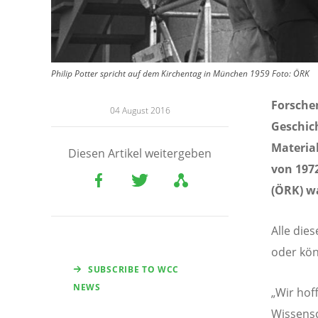
Philip Potter spricht auf dem Kirchentag in München 1959 Foto: ÖRK
Forschen
04 August 2016
Geschic
Material
Diesen Artikel weitergeben
von 197
(ÖRK) w
Alle die
oder kön
SUBSCRIBE TO WCC
NEWS
„Wir hof
Wissensc