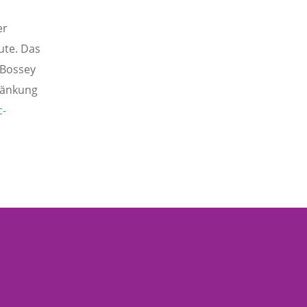
er
ute. Das
 Bossey
ränkung
c-