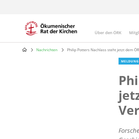
Skip
to
main
content
Über den ÖRK
Mitg
Main
navigatio
Nachrichten
Philip Potters Nachlass steht jetzt dem Ö
Breadcrumb
MELDUNG
Phi
jet
Ve
Forsche