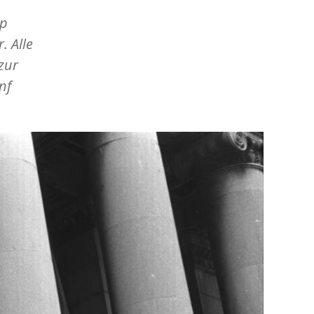
ip
. Alle
zur
nf