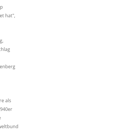
pp
t hat",
g,
chlag
tenberg
re als
1940er
e
weltbund