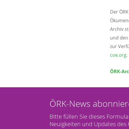
Der ÖRK 
Ökumene 
Archiv s
und den
zur Verf
coe.org
.
ÖRK-Arc
ÖRK-News abonnier
Bitte füllen Sie dieses Formula
Neuigkeiten und Updates des 