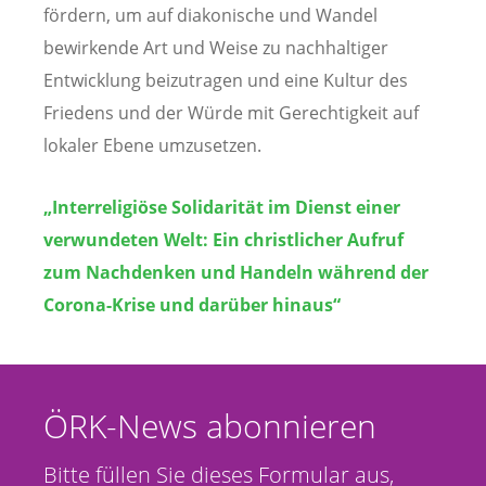
fördern, um auf diakonische und Wandel
bewirkende Art und Weise zu nachhaltiger
Entwicklung beizutragen und eine Kultur des
Friedens und der Würde mit Gerechtigkeit auf
lokaler Ebene umzusetzen.
„Interreligiöse Solidarität im Dienst einer
verwundeten Welt: Ein christlicher Aufruf
zum Nachdenken und Handeln während der
Corona-Krise und darüber hinaus“
ÖRK-News abonnieren
Bitte füllen Sie dieses Formular aus,