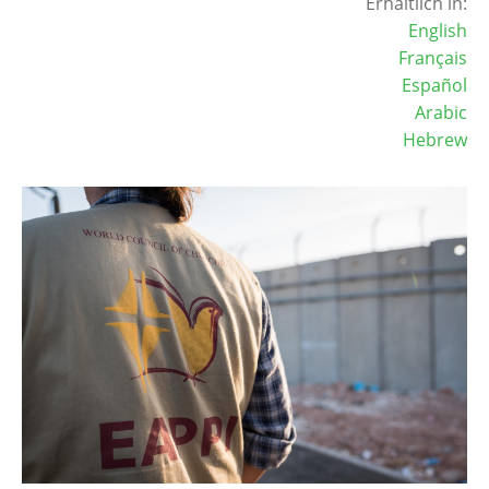
Erhältlich in:
English
Français
Español
Arabic
Hebrew
Image