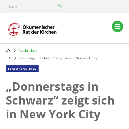
Skip
Suche
to
main
content
Main
navigation
Nachrichten
Breadcrumb
„Donnerstags in Schwarz“ zeigt sich in New York City
FEATUREARTIKEL
„Donnerstags in
Schwarz“ zeigt sich
in New York City