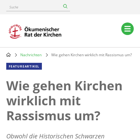
Skip
Suche
to
main
content
Main
navigation
Nachrichten
Wie gehen Kirchen wirklich mit Rassismus um?
Breadcrumb
FEATUREARTIKEL
Wie gehen Kirchen
wirklich mit
Rassismus um?
Obwohl die Historischen Schwarzen