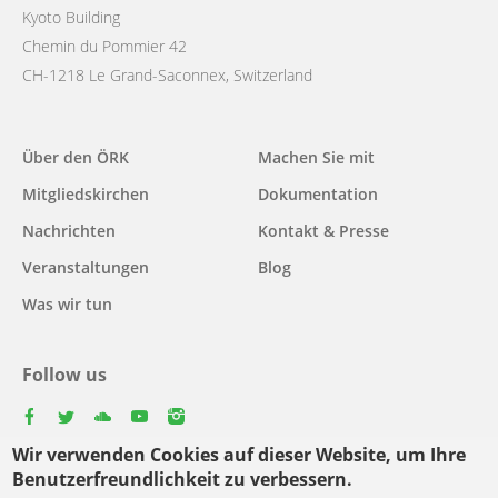
Kyoto Building
Chemin du Pommier 42
CH-1218 Le Grand-Saconnex, Switzerland
Main
Über den ÖRK
Machen Sie mit
navigation
Mitgliedskirchen
Dokumentation
Nachrichten
Kontakt & Presse
Veranstaltungen
Blog
Was wir tun
Follow us
facebook
twitter
youtube
youtube
instagram
Wir verwenden Cookies auf dieser Website, um Ihre
Select
Benutzerfreundlichkeit zu verbessern.