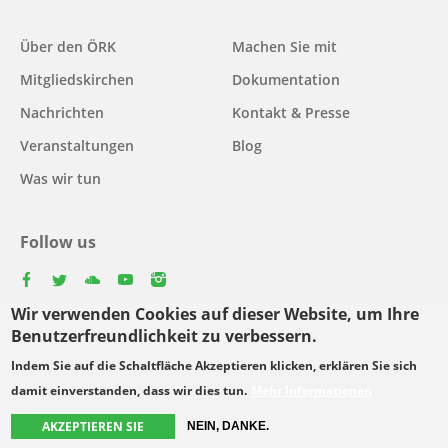
Main
Über den ÖRK
Machen Sie mit
navigation
Mitgliedskirchen
Dokumentation
Nachrichten
Kontakt & Presse
Veranstaltungen
Blog
Was wir tun
Follow us
facebook
twitter
youtube
youtube
instagram
Wir verwenden Cookies auf dieser Website, um Ihre
Select
Benutzerfreundlichkeit zu verbessern.
your
Indem Sie auf die Schaltfläche Akzeptieren klicken, erklären Sie sich
Footer
language
© Copyright WCC 2026
Bedingungen für die Nutzung
damit einverstanden, dass wir dies tun.
Mehr Informationen
menu
Datenschutzgrundsätze
AKZEPTIEREN SIE
NEIN, DANKE.