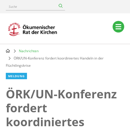
Skip
Suche
to
main
content
Main
navigation
Nachrichten
Breadcrumb
ÖRK/UN-Konferenz fordert koordiniertes Handeln in der
Flüchtlingskrise
MELDUNG
ÖRK/UN-Konferenz
fordert
koordiniertes