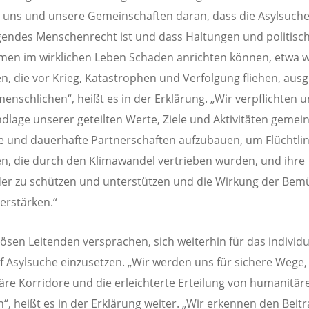
 uns und unsere Gemeinschaften daran, dass die Asylsuche
endes Menschenrecht ist und dass Haltungen und politisc
en im wirklichen Leben Schaden anrichten können, etwa w
, die vor Krieg, Katastrophen und Verfolgung fliehen, aus
enschlichen“, heißt es in der Erklärung. „Wir verpflichten u
dlage unserer geteilten Werte, Ziele und Aktivitäten geme
 und dauerhafte Partnerschaften aufzubauen, um Flüchtlin
, die durch den Klimawandel vertrieben wurden, und ihre
er zu schützen und unterstützen und die Wirkung der Be
verstärken.“
giösen Leitenden versprachen, sich weiterhin für das individu
f Asylsuche einzusetzen. „Wir werden uns für sichere Wege,
re Korridore und die erleichterte Erteilung von humanitär
n“, heißt es in der Erklärung weiter. „Wir erkennen den Beit