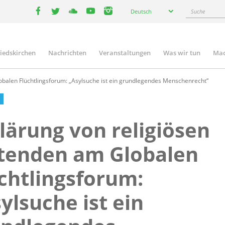
Select
Suche
Deutsch
your
facebook
twitter
youtube
youtube
instagram
language
liedskirchen
Nachrichten
Veranstaltungen
Was wir tun
Mac
n
obalen Flüchtlingsforum: „Asylsuche ist ein grundlegendes Menschenrecht“
lärung von religiösen
tenden am Globalen
chtlingsforum:
ylsuche ist ein