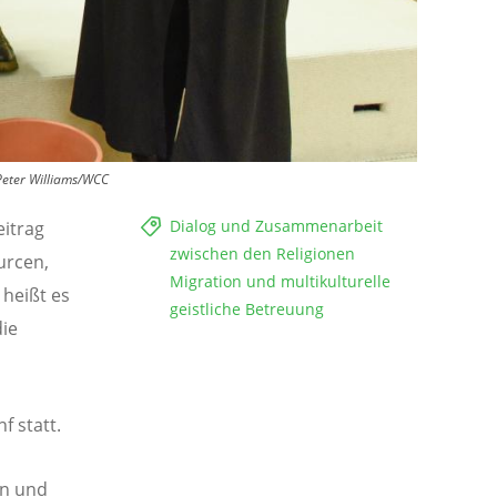
Peter Williams/WCC
Dialog und Zusammenarbeit
eitrag
zwischen den Religionen
urcen,
Migration und multikulturelle
 heißt es
geistliche Betreuung
die
f statt.
en und