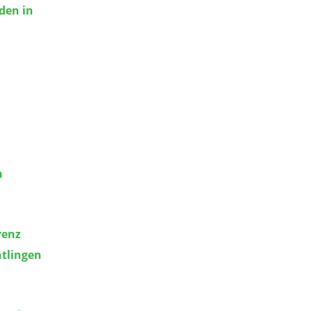
den in
n
renz
htlingen