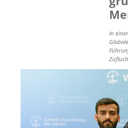
gr
Me
In eine
Globale
Führung
Zufluch
Image