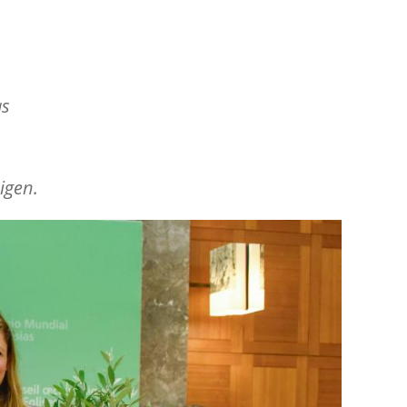
as
igen.