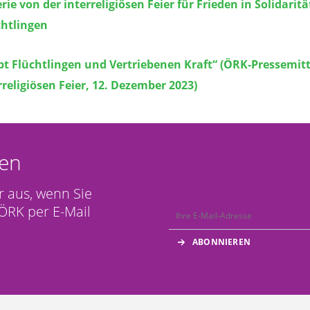
rie von der interreligiösen Feier für Frieden in Solidaritä
chtlingen
bt Flüchtlingen und Vertriebenen Kraft“ (ÖRK-Pressemit
rreligiösen Feier, 12. Dezember 2023)
en
r aus, wenn Sie
ÖRK per E-Mail