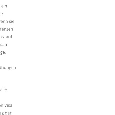
 ein
he
enn sie
grenzen
ns, auf
insam
ge,
mühungen
elle
en Visa
rag der