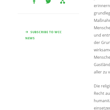
erinnern
grundleg
Maßnahm
Menschen
SUBSCRIBE TO WCC
und entm
NEWS
der Grun
wirksame
Menschen
Gastländ
aller zu 
Die reli
Recht au
humanitä
einsetze