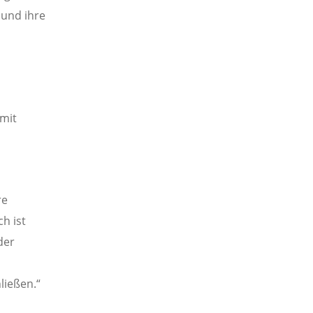
 und ihre
mit
re
h ist
der
ließen.“