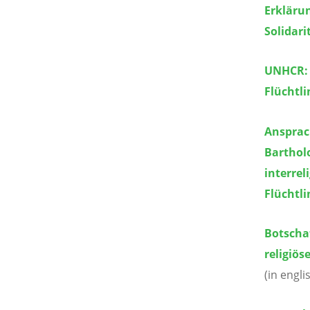
Erklärun
Solidari
UNHCR: 
Flüchtl
Ansprac
Barthol
interrel
Flüchtl
Botschaf
religiös
(in engl