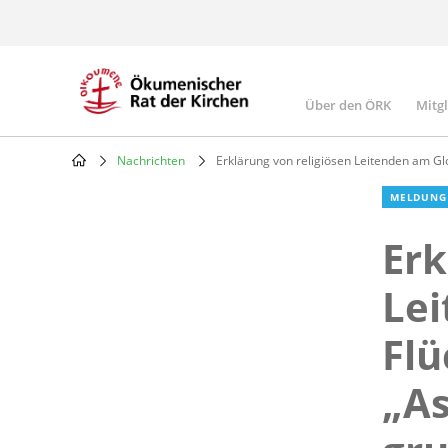
Skip
to
main
content
Über den ÖRK
Mitg
Main
navigatio
Nachrichten
Erklärung von religiösen Leitenden am Gl
Breadcrumb
MELDUNG
Erk
Lei
Flü
„As