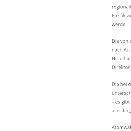
regional
Pazifik 
werde.
Die von
nach Aus
Hiroshim
Direktor
Die bei 
untersch
– es gib
allerdin
Atomwaff