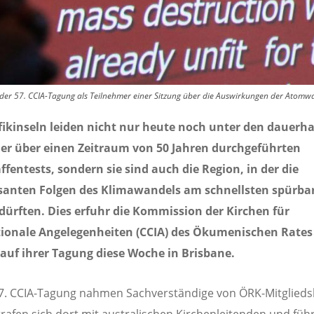
der 57. CCIA-Tagung als Teilnehmer einer Sitzung über die Auswirkungen der Atomwaff
fikinseln leiden nicht nur heute noch unter den dauerh
der über einen Zeitraum von 50 Jahren durchgeführten
entests, sondern sie sind auch die Region, in der die
santen Folgen des Klimawandels am schnellsten spürba
dürften. Dies erfuhr die Kommission der Kirchen für
tionale Angelegenheiten (CCIA) des Ökumenischen Rates
auf ihrer Tagung diese Woche in Brisbane.
7. CCIA-Tagung nahmen Sachverständige von ÖRK-Mitglieds