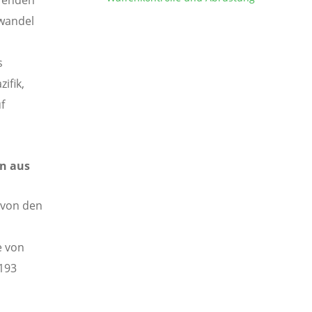
hrenden
awandel
s
ifik,
f
en aus
 von den
e von
 193