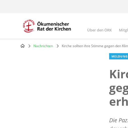
Skip
to
main
content
Über den ÖRK
Mitg
Main
navigatio
Nachrichten
Kirche sollten ihre Stimme gegen den Kl
Breadcrumb
MELDUNG
Kir
ge
er
Die Paz