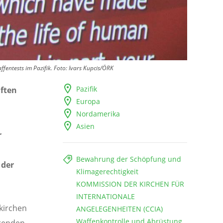
entests im Pazifik. Foto: Ivars Kupcis/ÖRK
Pazifik
aften
Europa
Nordamerika
Asien
r
Bewahrung der Schöpfung und
 der
Klimagerechtigkeit
KOMMISSION DER KIRCHEN FÜR
INTERNATIONALE
kirchen
ANGELEGENHEITEN (CCIA)
Waffenkontrolle und Abrüstung