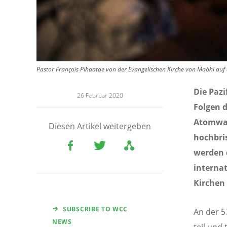
Pastor François Pihaatae von der Evangelischen Kirche von Maòhi auf 
Die Pazi
26 Februar 2020
Folgen 
Atomwaff
Diesen Artikel weitergeben
hochbri
werden 
interna
Kirchen 
SUBSCRIBE TO WCC
An der 5
NEWS