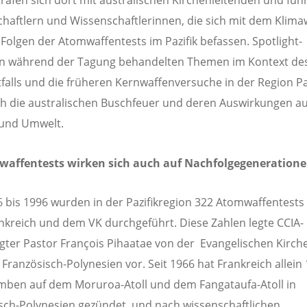
 trafen sich dort mit australischen Kirchenleitenden und fü
haftlern und Wissenschaftlerinnen, die sich mit dem Klim
Folgen der Atomwaffentests im Pazifik befassen. Spotlight-
en während der Tagung behandelten Themen im Kontext de
falls und die früheren Kernwaffenversuche in der Region Paz
h die australischen Buschfeuer und deren Auswirkungen au
und Umwelt.
waffentests wirken sich auch auf Nachfolgegeneration
 bis 1996 wurden in der Pazifikregion 322 Atomwaffentests
nkreich und dem VK durchgeführt. Diese Zahlen legte CCIA-
gter Pastor François Pihaatae von der Evangelischen Kirch
 Französisch-Polynesien vor. Seit 1966 hat Frankreich allein
ben auf dem Moruroa-Atoll und dem Fangataufa-Atoll in
sch-Polynesien gezündet, und nach wissenschaftlichen