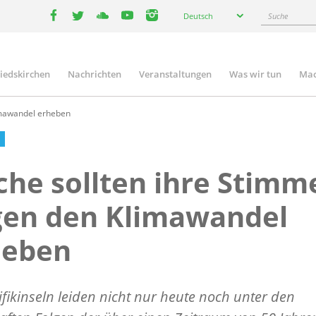
Select
Suche
Deutsch
your
facebook
twitter
youtube
youtube
instagram
language
liedskirchen
Nachrichten
Veranstaltungen
Was wir tun
Mac
n
imawandel erheben
che sollten ihre Stimm
gen den Klimawandel
heben
ifikinseln leiden nicht nur heute noch unter den