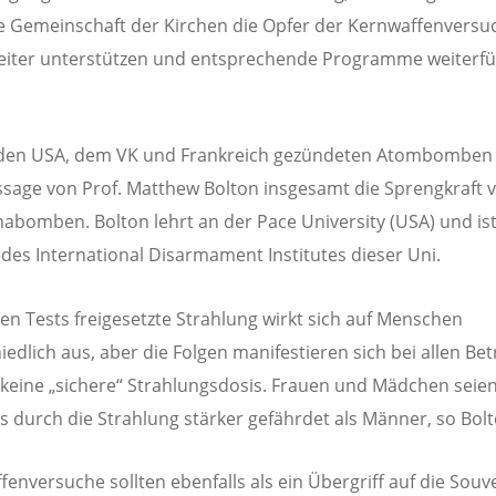
e Gemeinschaft der Kirchen die Opfer der Kernwaffenversu
weiter unterstützen und entsprechende Programme weiterf
 den USA, dem VK und Frankreich gezündeten Atombomben
sage von Prof. Matthew Bolton insgesamt die Sprengkraft 
abomben. Bolton lehrt an der Pace University (USA) und ist
 des International Disarmament Institutes dieser Uni.
den Tests freigesetzte Strahlung wirkt sich auf Menschen
iedlich aus, aber die Folgen manifestieren sich bei allen Be
t keine „sichere“ Strahlungsdosis. Frauen und Mädchen seie
gs durch die Strahlung stärker gefährdet als Männer, so Bolt
enversuche sollten ebenfalls als ein Übergriff auf die Souv