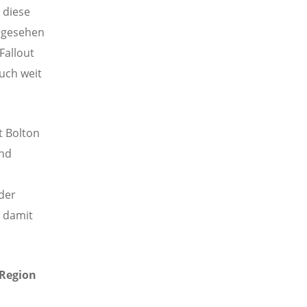
 diese
bgesehen
Fallout
uch weit
t Bolton
und
der
, damit
 Region