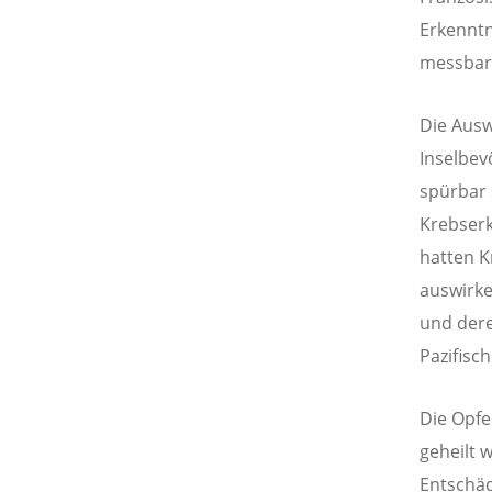
Erkenntn
messbar 
Die Ausw
Inselbev
spürbar 
Krebserk
hatten K
auswirke
und dere
Pazifisc
Die Opfe
geheilt w
Entschäd