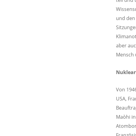
teil und
Wissensc
und den 
Sitzung
Klimanot
aber auc
Mensch 
Nuklear
Von 1946
USA, Fra
Beauftra
Maòhi in
Atombom
Französi