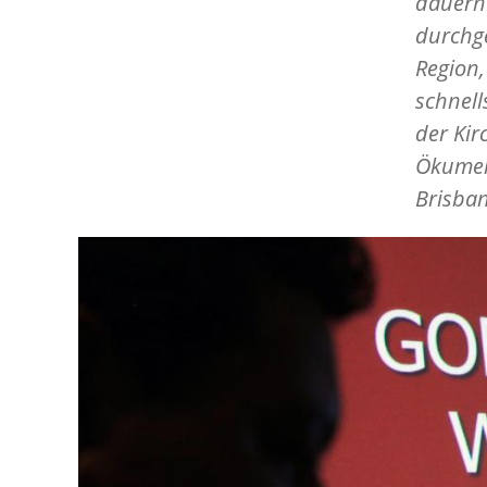
dauerha
durchge
Region,
schnell
der Kir
Ökumeni
Brisban
Image