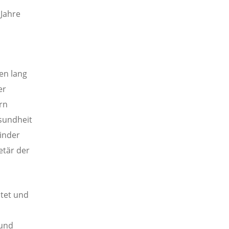
 Jahre
en lang
er
rn
esundheit
inder
etär der
itet und
 und