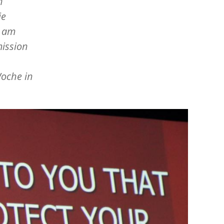
n
ie
s am
mission
Woche in