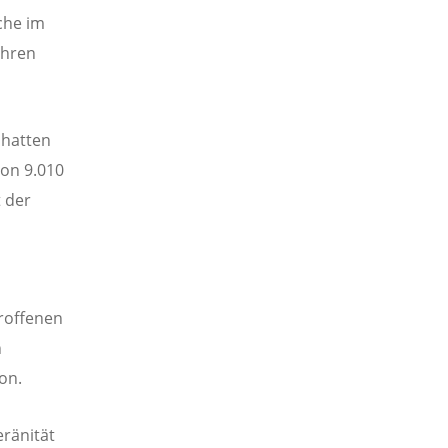
che im
ühren
 hatten
von 9.010
 der
troffenen
n
on.
eränität