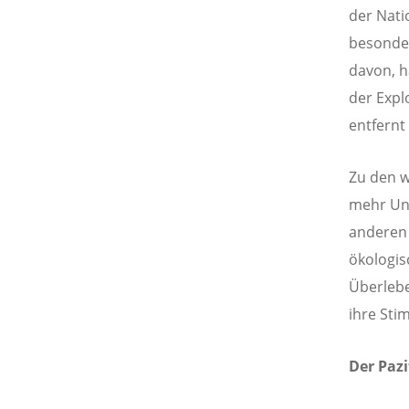
der Nati
besonde
davon, h
der Expl
entfernt
Zu den w
mehr Unt
anderen 
ökologis
Überlebe
ihre Sti
Der Paz