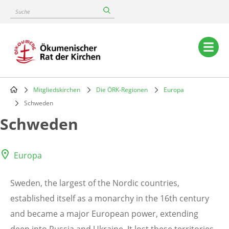
Skip
Suche
to
main
content
Main
navigation
Mitgliedskirchen
Die ÖRK-Regionen
Europa
Breadcrumb
Schweden
Schweden
Europa
Sweden, the largest of the Nordic countries,
established itself as a monarchy in the 16th century
and became a major European power, extending