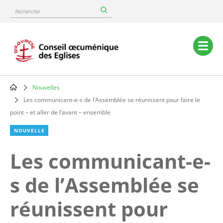
Skip
Rechercher
to
main
content
Main
navigation
Nouvelles
Breadcrumb
Les communicant-e-s de l’Assemblée se réunissent pour faire le
point – et aller de l’avant – ensemble
NOUVELLE
Les communicant-e-
s de l’Assemblée se
réunissent pour