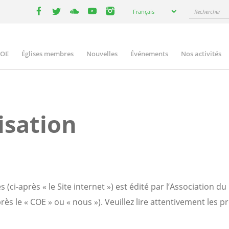
Select
Rechercher
Français
your
facebook
twitter
youtube
youtube
instagram
language
COE
Églises membres
Nouvelles
Événements
Nos activités
ation
isation
 (ci-après « le Site internet ») est édité par l’Association 
s le « COE » ou « nous »). Veuillez lire attentivement les pré