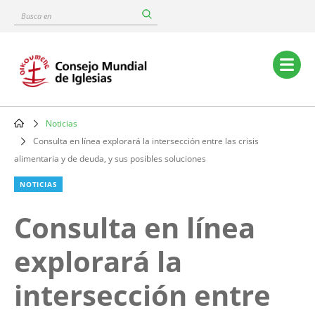
Skip
Busca
to
en
main
content
Main
navigation
Noticias
Breadcrumb
Consulta en línea explorará la intersección entre las crisis
alimentaria y de deuda, y sus posibles soluciones
NOTICIAS
Consulta en línea
explorará la
intersección entre