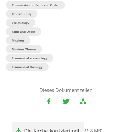
Commission on Faith and Order
Church unity
Ecclesiology
Faith and Order
Missions
Missions Theory
Ecumenical ecclesiology
Ecumenical theology
Dieses Dokument teilen
File
Die_Kirche_korrigiert.pdf
(1.8 MB)