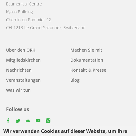
Ecumenical Centre
Kyoto Building
Chemin du Pommier 42
CH-1218 Le Grand-Saconnex, Switzerland
Main
Über den ÖRK
Machen Sie mit
navigation
Mitgliedskirchen
Dokumentation
Nachrichten
Kontakt & Presse
Veranstaltungen
Blog
Was wir tun
Follow us
facebook
twitter
youtube
youtube
instagram
Wir verwenden Cookies auf dieser Website, um Ihre