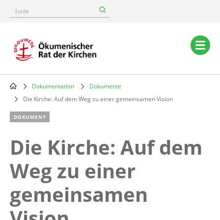
Skip
Suche
to
main
content
Main
navigation
Dokumentation
Dokumente
Breadcrumb
Die Kirche: Auf dem Weg zu einer gemeinsamen Vision
DOKUMENT
Die Kirche: Auf dem
Weg zu einer
gemeinsamen
Vision