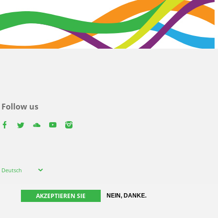
Follow us
facebook
twitter
youtube
youtube
instagram
Select
Deutsch
your
language
AKZEPTIEREN SIE
NEIN, DANKE.