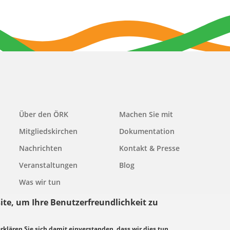
Main
Über den ÖRK
Machen Sie mit
navigation
Mitgliedskirchen
Dokumentation
Nachrichten
Kontakt & Presse
Veranstaltungen
Blog
Was wir tun
ite, um Ihre Benutzerfreundlichkeit zu
erklären Sie sich damit einverstanden, dass wir dies tun.
grundsätze