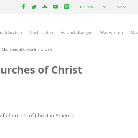
Select
Suche
Deutsch
your
facebook
twitter
youtube
youtube
instagram
language
liedskirchen
Nachrichten
Veranstaltungen
Was wir tun
Mac
n
f Churches of Christ in the USA
urches of Christ
of Churches of Christ in America,