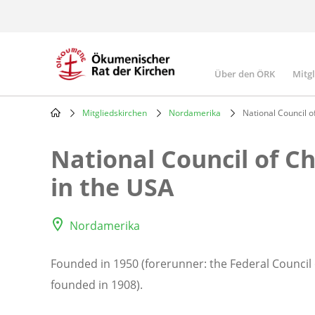
Skip
to
main
content
Über den ÖRK
Mitg
Main
navigatio
Mitgliedskirchen
Nordamerika
National Council o
Breadcrumb
National Council of Ch
in the USA
Nordamerika
Founded in 1950 (forerunner: the Federal Council 
founded in 1908).