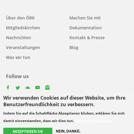
Main
Über den ÖRK
Machen Sie mit
navigation
Mitgliedskirchen
Dokumentation
Nachrichten
Kontakt & Presse
Veranstaltungen
Blog
Was wir tun
Follow us
facebook
twitter
youtube
youtube
instagram
Wir verwenden Cookies auf dieser Website, um Ihre
Select
Benutzerfreundlichkeit zu verbessern.
your
Indem Sie auf die Schaltfläche Akzeptieren klicken, erklären Sie sich
Footer
language
© Copyright WCC 2026
Bedingungen für die Nutzung
damit einverstanden, dass wir dies tun.
Mehr Informationen
menu
Datenschutzgrundsätze
AKZEPTIEREN SIE
NEIN, DANKE.