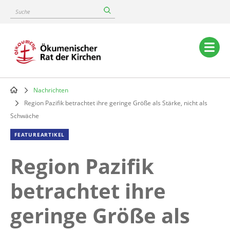
Skip
Suche
to
main
content
Main
navigation
Nachrichten
Breadcrumb
Region Pazifik betrachtet ihre geringe Größe als Stärke, nicht als
Schwäche
FEATUREARTIKEL
Region Pazifik
betrachtet ihre
geringe Größe als