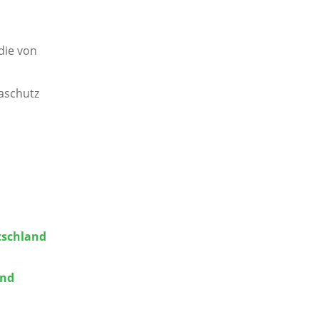
die von
aschutz
tschland
and