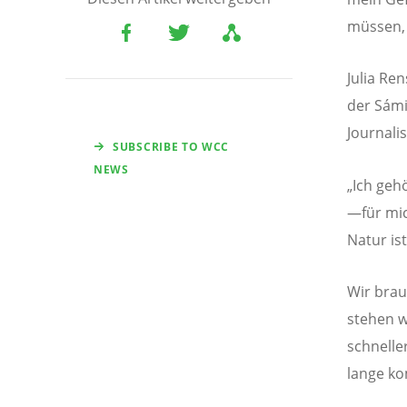
müssen, 
Julia Re
der Sámi
Journalis
SUBSCRIBE TO WCC
NEWS
„Ich geh
—für mic
Natur ist
Wir brau
stehen w
schnelle
lange k