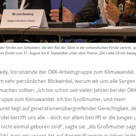
 der Kirche von Schweden, die den Rat der Sámi in der schwedischen Kirche vertritt
 findet vom 31. August bis 8. September unter dem Thema „Die Liebe Christi bewegt,
edy, Vorsitzende der ÖRK-Arbeitsgruppe zum Klimawandel, 
m sehr persönlichen Blickwinkel, warum wir uns alle Sorgen
machen sollten. „Ich bin schon seit vielen Jahren bei der ÖR
ruppe zum Klimawandel. Ich bin Großmutter, und mein
nkt liegt auf generationenübergreifender Gerechtigkeit, d
el betrifft uns alle – doch vor allem betrifft er die Jungen 
 nicht einmal geboren sind“, sagte sie. „Als Großmutter sagt
ühl, dass wir unsere Art auf diesem Planeten zu leben änd