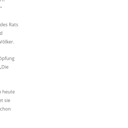
“
 des Rats
nd
Völker.
höpfung
„Die
h heute
t sie
 schon