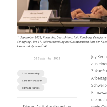
1. September 2022, Karlsruhe, Deutschland: Julia Rensberg, Delegierte
Schöpfung“. Die 11. Vollversammlung des Ökumenischen Rats der Kirchen
Gjermund Øystese/ÖRK
Joy Kenn
02 September 2022
aus eine
Zukunft 
11th Assembly
Arbeitsg
Care for creation
Schwerpu
Climate Justice
Klimawand
die noch
Diesen Artikel weitergeben
mein Gef