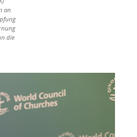
K)
n an
öpfung
arnung
n die