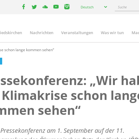
Select
Suche
Deutsch
your
facebook
twitter
youtube
youtube
instagram
language
liedskirchen
Nachrichten
Veranstaltungen
Was wir tun
Mac
n
ise schon lange kommen sehen“
ssekonferenz: „Wir h
 Klimakrise schon lang
mmen sehen“
 Pressekonferenz am 1. September auf der 11.