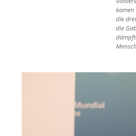
Vollve
kamen d
die dre
die Gab
dämpft
Mensche
Image