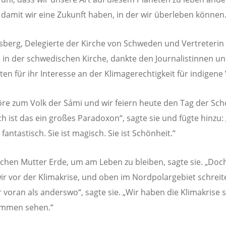
damit wir eine Zukunft haben, in der wir überleben können.
nsberg, Delegierte der Kirche von Schweden und Vertreterin
 in der schwedischen Kirche, dankte den Journalistinnen u
ten für ihr Interesse an der Klimagerechtigkeit für indigene 
öre zum Volk der Sámi und wir feiern heute den Tag der Sc
h ist das ein großes Paradoxon“, sagte sie und fügte hinzu: 
 fantastisch. Sie ist magisch. Sie ist Schönheit.“
chen Mutter Erde, um am Leben zu bleiben, sagte sie. „Doc
ir vor der Klimakrise, und oben im Nordpolargebiet schreite
r voran als anderswo“, sagte sie. „Wir haben die Klimakrise
ommen sehen.“