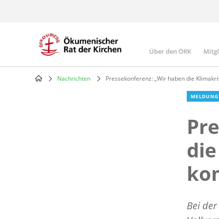
Skip
to
main
content
Über den ÖRK
Mitg
Main
navigatio
Nachrichten
Pressekonferenz: „Wir haben die Klimakr
Breadcrumb
MELDUNG
Pre
die
ko
Bei der