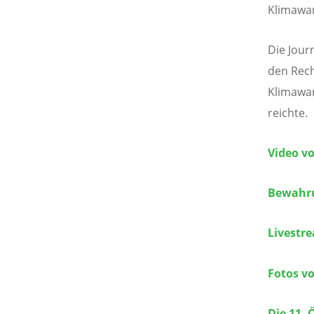
Klimawan
Die Jour
den Rech
Klimawan
reichte.
Video v
Bewahru
Livestr
Fotos v
Die 11.