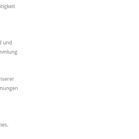
tigkeit
ad und
sammlung
unserer
emmungen
ies.