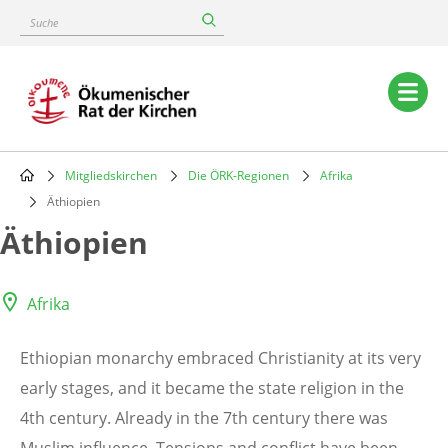
Skip
Suche
to
main
content
Main
navigation
Mitgliedskirchen
Die ÖRK-Regionen
Afrika
Breadcrumb
Äthiopien
Äthiopien
Afrika
Ethiopian monarchy embraced Christianity at its very
early stages, and it became the state religion in the
4th century. Already in the 7th century there was