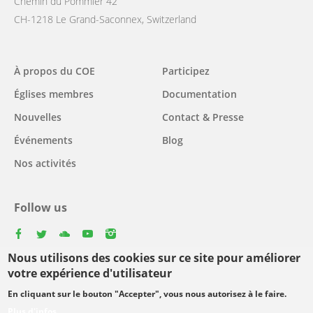
Chemin du Pommier 42
CH-1218 Le Grand-Saconnex, Switzerland
Main
À propos du COE
Participez
navigation
Églises membres
Documentation
Nouvelles
Contact & Presse
Événements
Blog
Nos activités
Follow us
facebook
twitter
youtube
youtube
instagram
Nous utilisons des cookies sur ce site pour améliorer
Select
votre expérience d'utilisateur
your
En cliquant sur le bouton "Accepter", vous nous autorisez à le faire.
Footer
language
© Copyright WCC 2026
Conditions d'utilisation
Plus d'infos