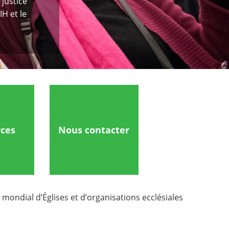
justice
H et le
rces
Nous contacter
mondial d’Églises et d’organisations ecclésiales