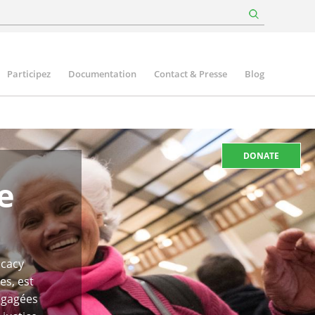
Participez
Documentation
Contact & Presse
Blog
DONATE
e
ocacy
es, est
engagées