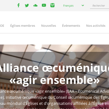
Select
Rechercher
Français
your
facebook
twitter
youtube
youtube
instagram
language
COE
Églises membres
Nouvelles
Événements
Nos activités
ation
Alliance œcuméniqu
«agir ensemble»
liance œcuménique «agir ensemble» (EAA – Ecumenical Adv
ce), initiative œcuménique du Conseil œcuménique des Églis
au mondial d’Églises et d’organisations affiliées à l’Église 