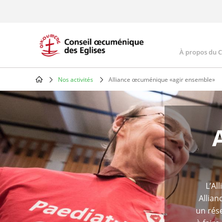
Skip
to
main
content
À propos du 
Main
navig
Nos activités
Alliance œcuménique «agir ensemble»
Breadcrumb
L’Al
Allian
un rése