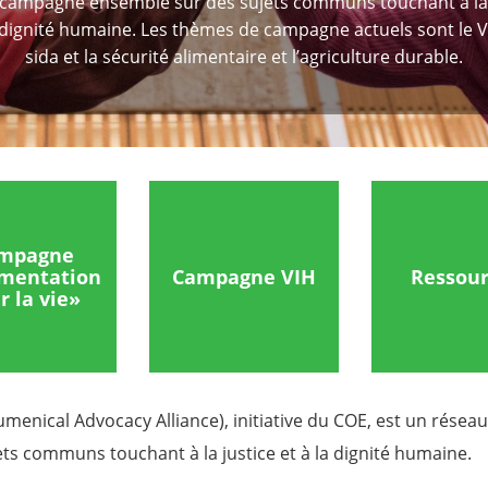
e campagne ensemble sur des sujets communs touchant à la 
a dignité humaine. Les thèmes de campagne actuels sont le VI
sida et la sécurité alimentaire et l’agriculture durable.
mpagne
imentation
Campagne VIH
Ressou
r la vie»
enical Advocacy Alliance), initiative du COE, est un réseau 
s communs touchant à la justice et à la dignité humaine.