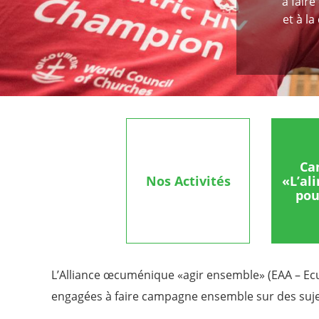
à fair
et à l
Ca
Nos Activités
«L’al
pou
L’Alliance œcuménique «agir ensemble» (EAA – Ecum
engagées à faire campagne ensemble sur des sujet