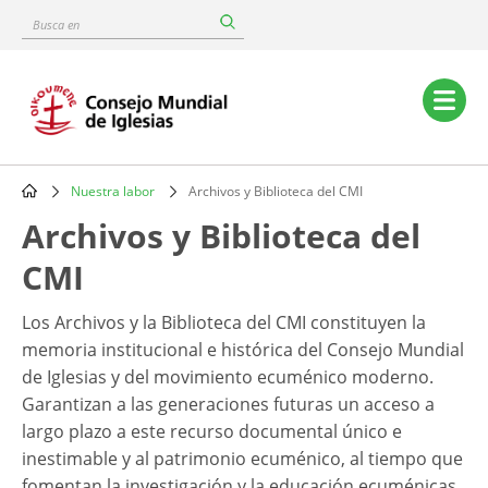
Skip
Busca
to
en
main
content
Main
navigation
Nuestra labor
Archivos y Biblioteca del CMI
Breadcrumb
Archivos y Biblioteca del
CMI
Los Archivos y la Biblioteca del CMI constituyen la
memoria institucional e histórica del Consejo Mundial
de Iglesias y del movimiento ecuménico moderno.
Garantizan a las generaciones futuras un acceso a
largo plazo a este recurso documental único e
inestimable y al patrimonio ecuménico, al tiempo que
fomentan la investigación y la educación ecuménicas