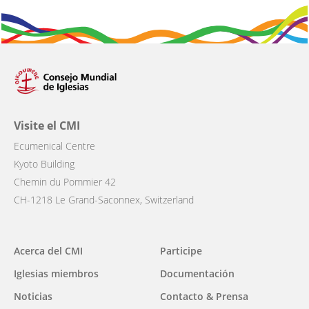
Visite el CMI
Ecumenical Centre
Kyoto Building
Chemin du Pommier 42
CH-1218 Le Grand-Saconnex, Switzerland
Main
Acerca del CMI
Participe
navigation
Iglesias miembros
Documentación
Noticias
Contacto & Prensa