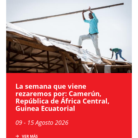
Image
La semana que viene
rezaremos por: Camerún,
República de África Central,
Guinea Ecuatorial
09 - 15 Agosto 2026
VER MÁS