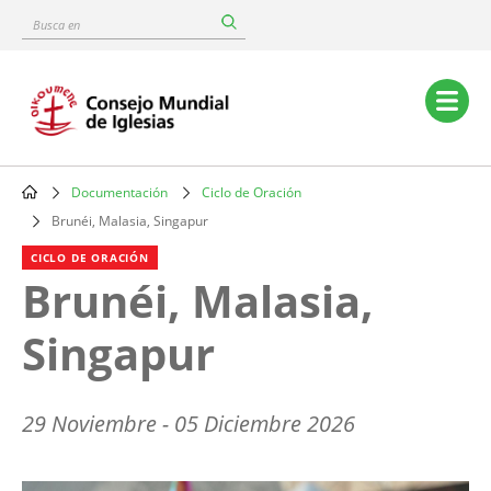
Skip
Busca
to
en
main
content
Main
navigation
Documentación
Ciclo de Oración
Breadcrumb
Brunéi, Malasia, Singapur
CICLO DE ORACIÓN
Brunéi, Malasia,
Singapur
29 Noviembre - 05 Diciembre 2026
Image