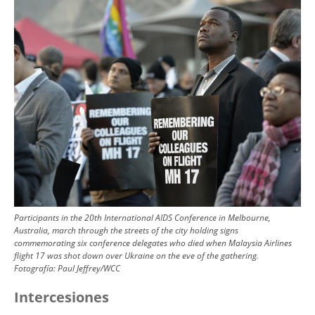
Participants in the 20th International AIDS Conference in Melbourne,
Australia, march through the streets of the city holding signs
commemorating six conference delegates who died when Malaysia Airlines
flight 17 was shot down over Ukraine on the eve of the gathering.
Fotografía:
Paul Jeffrey/WCC
Intercesiones