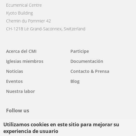
Ecumenical Centre
Kyoto Building
Chemin du Pommier 42
CH-1218 Le Grand-Saconnex, Switzerland
Main
Acerca del CMI
Participe
navigation
Iglesias miembros
Documentación
Noticias
Contacto & Prensa
Eventos
Blog
Nuestra labor
Follow us
Utilizamos cookies en este sitio para mejorar su
facebook
twitter
youtube
youtube
instagram
experiencia de usuario