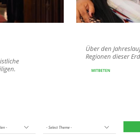
nheit der
Ökumenisch
Über den Jahreslauf
Regionen dieser Erd
istliche
ligen.
MITBETEN
en -
- Select Theme -