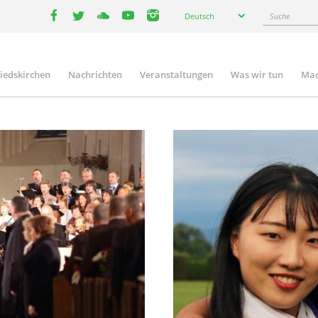
Select
Suche
Deutsch
your
facebook
twitter
youtube
youtube
instagram
language
liedskirchen
Nachrichten
Veranstaltungen
Was wir tun
Mac
n
Image