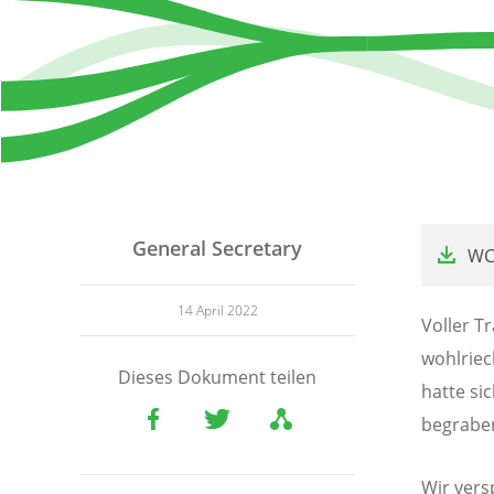
File
General Secretary
WC
14 April 2022
Voller T
wohlriec
Dieses Dokument teilen
hatte si
begrabe
Wir vers