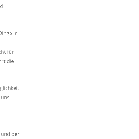
nd
Dinge in
cht für
hrt die
glichkeit
 uns
e und der