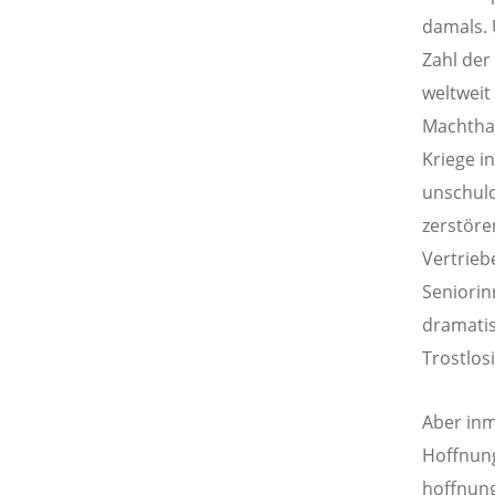
damals. 
Zahl der
weltweit
Machtha
Kriege i
unschuld
zerstöre
Vertrieb
Seniorin
dramatis
Trostlos
Aber inm
Hoffnung
hoffnung