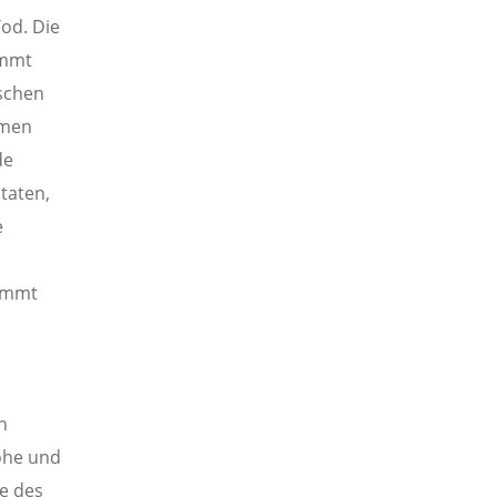
od. Die
immt
ischen
amen
de
taten,
e
nimmt
n
rohe und
me des