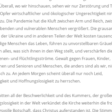
Überall, wo wir hinschauen, sehen wir nur Zerstörung und T
 Opfer wirtschaftlicher und ökologischer Ungerechtigkeit n
 zu. Die Pandemie hat die Kluft zwischen Arm und Reich, zw
benden und vulnerablen Menschen vergrößert. Die graus
n der Ukraine und in anderen Teilen der Welt kosten tausen
ige Menschen das Leben, führen zu unvorstellbaren Gräuel
n alles, was sich ihnen in den Weg stellt, und verschärfen di
enen- und Flüchtlingsströme. Gewalt gegen Frauen, Kinder,
nen und Senioren und Menschen, die anders sind als wir, 
ch zu. An jedem Morgen scheint überall nur noch Leid,
igkeit und Hoffnungslosigkeit zu herrschen.
itten all der Beschwerlichkeit und des Kummers, der große
slosigkeit in der Welt verkündet die Kirche weiterhin die f
svolle Botschaft, dass Christus auferstanden ist. Die Stim