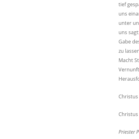
tief ges
uns eina
unter un
uns sagt:
Gabe des
zu lasse
Macht St
Vernunft 
Herausfo
Christus
Christus
Priester 