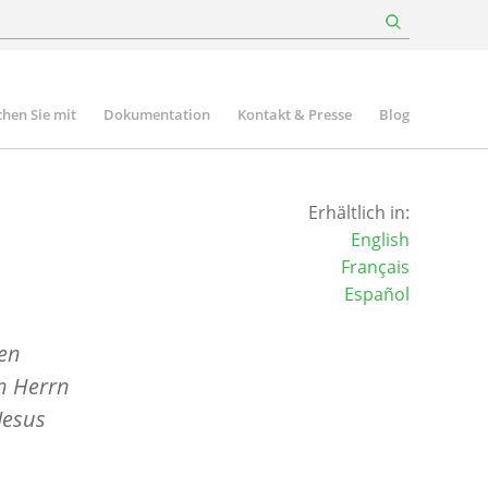
hen Sie mit
Dokumentation
Kontakt & Presse
Blog
Erhältlich in:
English
Français
Español
hen
n Herrn
Jesus