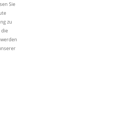
ssen Sie
ute
ung zu
 die
t werden
 unserer