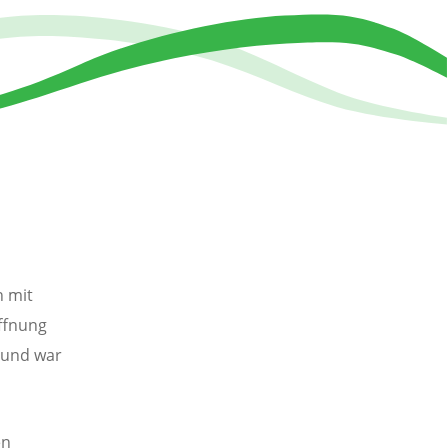
n mit
ffnung
n und war
en