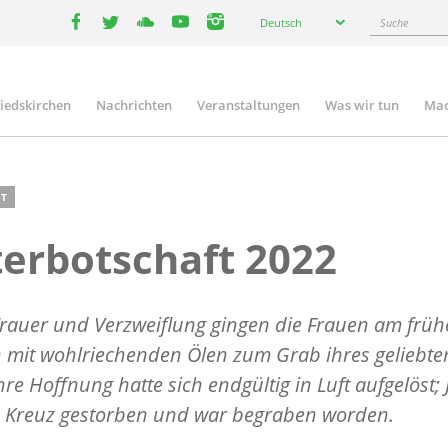
Select
Suche
Deutsch
your
facebook
twitter
youtube
youtube
instagram
language
liedskirchen
Nachrichten
Veranstaltungen
Was wir tun
Mac
n
T
erbotschaft 2022
Trauer und Verzweiflung gingen die Frauen am frü
 mit wohlriechenden Ölen zum Grab ihres geliebte
Ihre Hoffnung hatte sich endgültig in Luft aufgelöst; 
 Kreuz gestorben und war begraben worden.