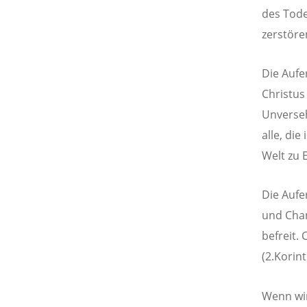
des Tode
zerstöre
Die Aufe
Christus 
Unverseh
alle, die
Welt zu 
Die Aufe
und Chan
befreit.
(2.Korint
Wenn wir