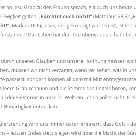
der an Jesu Grab zu den Frauen sprach, gilt auch uns heute 
le Ewigkeit gelten: „
Fürchtet euch nicht!
“ (Matthäus 28,5); „
E
ht!
“ (Markus 16,6), Jesus, der gekreuzigt worden ist, ist von
ferstanden! Das Leben hat den Tod überwunden, hat über
 durch unseren Glauben und unsere Hoffnung müssen wir 
ben, müssen wir nicht verzagen, wenn wir sehen, was in un
te passiert, sondern können all dem mit Mut entgegentret
as leere Grab schauen und die Stimme des Engels hören, kö
all der Finsternis in unserer Welt ein Leben voller Licht, Fre
d Neuartigkeit entdecken.
Auferstehung wird uns immer daran erinnern, dass Gott – de
ns – letzten Endes stets siegen wird über die Macht der Sü