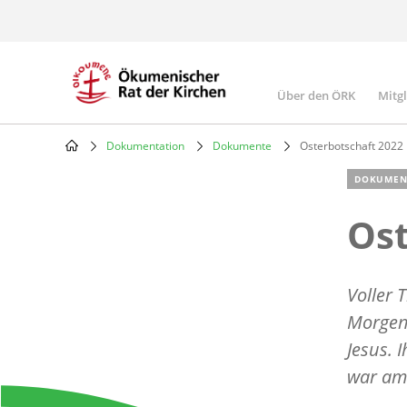
Skip
to
main
content
Über den ÖRK
Mitg
Main
navigatio
Dokumentation
Dokumente
Osterbotschaft 2022
Breadcrumb
DOKUMEN
Ost
Voller 
Morgen
Jesus. 
war am