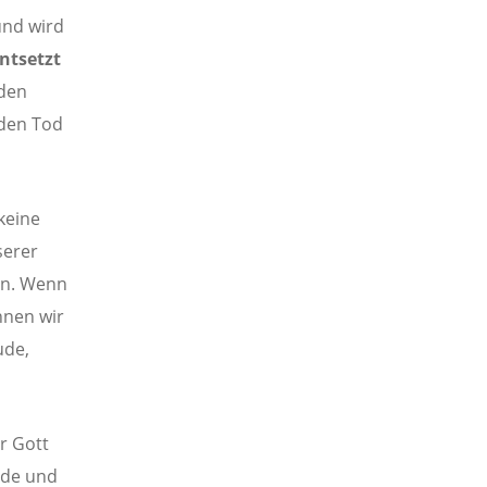
und wird
ntsetzt
 den
 den Tod
keine
serer
en. Wenn
nnen wir
ude,
r Gott
nde und