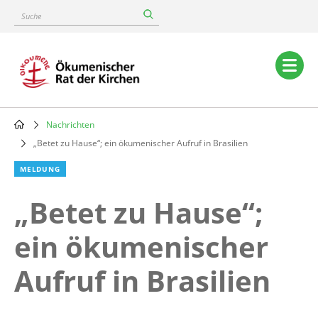
Skip
Suche
to
main
content
Main
navigation
Nachrichten
Breadcrumb
„Betet zu Hause“; ein ökumenischer Aufruf in Brasilien
MELDUNG
„Betet zu Hause“;
ein ökumenischer
Aufruf in Brasilien