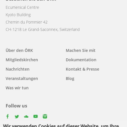
Ecumenical Centre
Kyoto Building
Chemin du Pommier 42
CH-1218 Le Grand-Saconnex, Switzerland
Main
Über den ÖRK
Machen Sie mit
navigation
Mitgliedskirchen
Dokumentation
Nachrichten
Kontakt & Presse
Veranstaltungen
Blog
Was wir tun
Follow us
facebook
twitter
youtube
youtube
instagram
Wir verwenden Cookies auf dieser Website, um Ihre