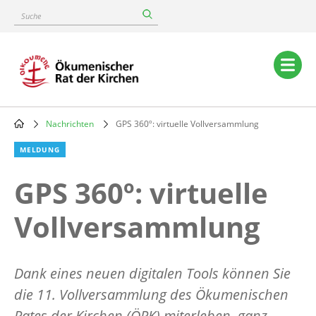
Skip
Suche
to
main
content
Main
navigation
Nachrichten
GPS 360º: virtuelle Vollversammlung
Breadcrumb
MELDUNG
GPS 360º: virtuelle
Vollversammlung
Dank eines neuen digitalen Tools können Sie
die 11. Vollversammlung des Ökumenischen
Rates der Kirchen (ÖRK) miterleben, ganz