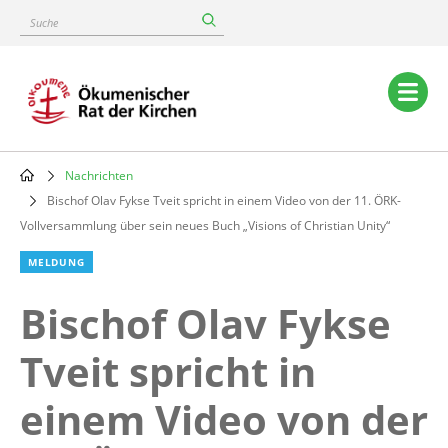
Skip
Suche
to
main
content
Main
navigation
Nachrichten
Breadcrumb
Bischof Olav Fykse Tveit spricht in einem Video von der 11. ÖRK-
Vollversammlung über sein neues Buch „Visions of Christian Unity“
MELDUNG
Bischof Olav Fykse
Tveit spricht in
einem Video von der