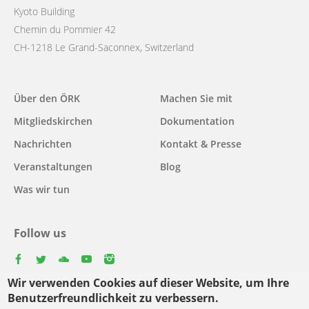
Kyoto Building
Chemin du Pommier 42
CH-1218 Le Grand-Saconnex, Switzerland
Main
Über den ÖRK
Machen Sie mit
navigation
Mitgliedskirchen
Dokumentation
Nachrichten
Kontakt & Presse
Veranstaltungen
Blog
Was wir tun
Follow us
facebook
twitter
youtube
youtube
instagram
Wir verwenden Cookies auf dieser Website, um Ihre
Select
Benutzerfreundlichkeit zu verbessern.