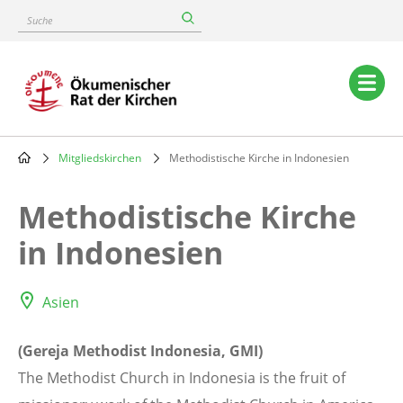
Skip
Suche
to
main
content
Main
navigation
Mitgliedskirchen
Methodistische Kirche in Indonesien
Breadcrumb
Methodistische Kirche
in Indonesien
Asien
(Gereja Methodist Indonesia, GMI)
The Methodist Church in Indonesia is the fruit of