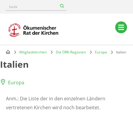
Skip
Suche
to
main
content
Main
navigation
Mitgliedskirchen
Die ÖRK-Regionen
Europa
Italien
Breadcrumb
Italien
Europa
Anm.: Die Liste der in den einzelnen Ländern
vertretenen Kirchen wird noch bearbeitet.