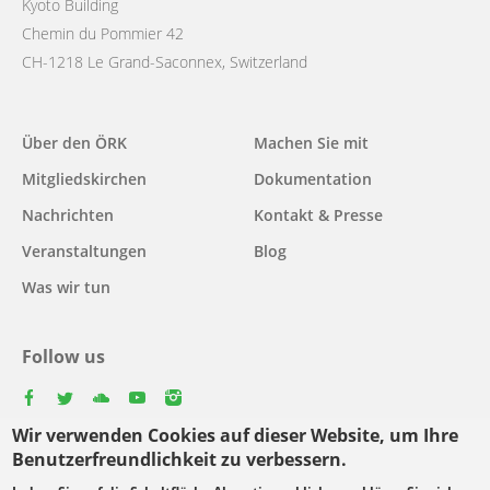
Kyoto Building
Chemin du Pommier 42
CH-1218 Le Grand-Saconnex, Switzerland
Main
Über den ÖRK
Machen Sie mit
navigation
Mitgliedskirchen
Dokumentation
Nachrichten
Kontakt & Presse
Veranstaltungen
Blog
Was wir tun
Follow us
facebook
twitter
youtube
youtube
instagram
Wir verwenden Cookies auf dieser Website, um Ihre
Select
Benutzerfreundlichkeit zu verbessern.
your