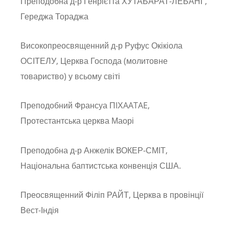
Преподобна д-р Генрієтта ХУТАБАРАТ-ЛЕБАНГ,
Гереджа Тораджа
Високопреосвященний д-р Руфус Окікіола
ОСІТЕЛУ, Церква Господа (молитовне
товариство) у всьому світі
Преподобний Франсуа ПIХAATAE,
Протестантська церква Маорі
Преподобна д-р Анжелік ВОКЕР-СМІТ,
Національна баптистська конвенція США.
Преосвященний Філіп РАЙТ, Церква в провінції
Вест-Індія