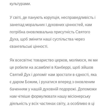
культурами.
У світі, де панують корупція, несправедливість і
занепад моральних і духовних цінностей, нам
потрібна оновлювальна присутність Святого
Духа, щоб змінити наші суспільства через
євангельські цінності.
Як всесвітнє товариство церков, молімося, як ми
це робили на асамблеї в Канберрі, щоб зійшов
Святий Дух і допоміг нам зростати в єдності, яка
є даром Божим, і рухатися вперед з оновленим
баченням у нашій духовній подорожі. Допоможи
нам чіткіше формулювати нашу місіонерську
діяльність у всіх частинах світу, а особливо в ці