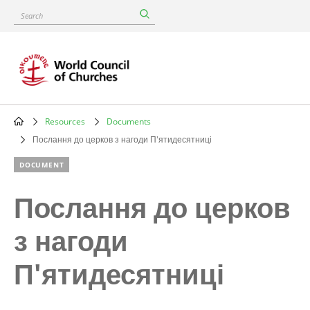
Skip
Search
to
main
content
Resources
Documents
Breadcrumb
Послання до церков з нагоди П'ятидесятниці
DOCUMENT
Послання до церков
з нагоди
П'ятидесятниці