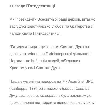
з нагоди П'ятидесятниці
Ми, президенти Всесвітньої ради церков, вітаємо
вас у дусі християнської любові та братерства з
нагоди свята П’ятидесятниці.
П’ятидесятниця – це зішестя Святого Духа на
церкву та зміцнення її місіонерської діяльності.
Церква – це Койнонія людей, об’єднаних
Христом у силі Святого Духа.
Наша екуменічна подорож на 7-й Асамблеї ВРЦ
(Канберра, 1991 р.) з темою
«Прийди, Святий
Духу, віднови все створіння»
була закликом до
церков-членів підтвердити відновлювальну силу