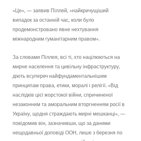
«Це», — заявив Піллей, «найкричущіший
випадок за останній час, коли було
продемонстровано явне нехтування
міжнародним гуманітарним правом».
За словами Піллея, всі ті, хто націлюються на
мирне населення та цивільну інфраструктуру,
діють всупереч найфундаментальнішим
принципам права, етики, моралі і релігії. «Від
наслідків цієї жорстокої війни, спричиненої
незаконним та аморальним вторгненням росії в
Україну, щодня страждають мирні мешканці», —
повідомив він, зазначивши, що за даними
нещодавньої доповіді ООН, лише з березня по