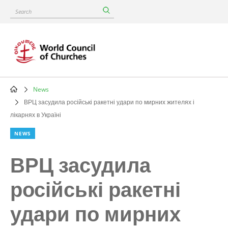
Skip
Search
to
main
content
News
Breadcrumb
ВРЦ засудила російські ракетні удари по мирних жителях і
лікарнях в Україні
NEWS
ВРЦ засудила
російські ракетні
удари по мирних