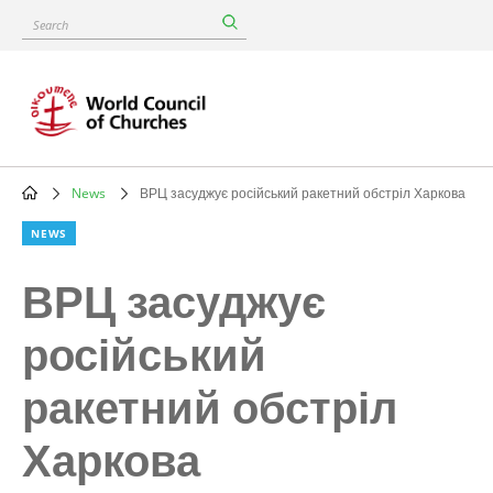
Skip
Search
to
main
content
News
ВРЦ засуджує російський ракетний обстріл Харкова
Breadcrumb
NEWS
ВРЦ засуджує
російський
ракетний обстріл
Харкова