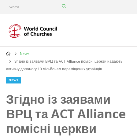
Skip
Search
to
main
content
News
Breadcrumb
Згідно із заявами ВРЦ та ACT Alliance помісні церкви надають
активну допомогу 10 мільйонам переміщених українців
NEWS
Згідно із заявами
ВРЦ та ACT Alliance
помісні церкви