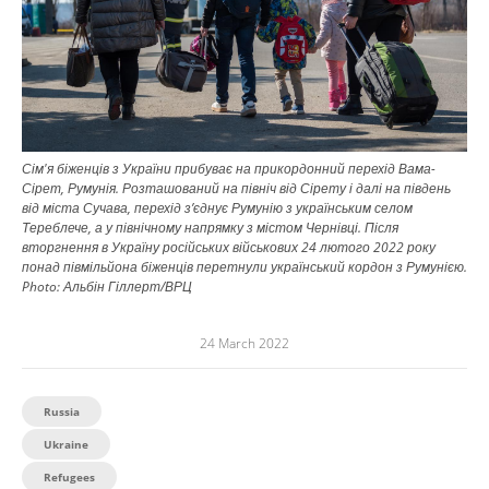
Сім'я біженців з України прибуває на прикордонний перехід Вама-
Сірет, Румунія. Розташований на північ від Сірету і далі на південь
від міста Сучава, перехід з’єднує Румунію з українським селом
Тереблече, а у північному напрямку з містом Чернівці. Після
вторгнення в Україну російських військових 24 лютого 2022 року
понад півмільйона біженців перетнули український кордон з Румунією.
Photo:
Альбін Гіллерт/ВРЦ
24 March 2022
Russia
Ukraine
Refugees