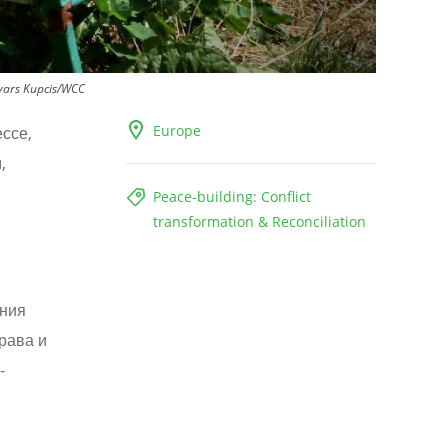
vars Kupcis/WCC
Europe
ссе,
,
Peace-building: Conflict
transformation & Reconciliation
ения
рава и
-