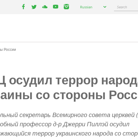
Select
Search
Russian
your
facebook
twitter
youtube
youtube
instagram
language
ны России
Ц осудил террор народ
раины со стороны Рос
льный секретарь Всемирного совета церквей 
обный профессор д-р Джерри Пиллэй осудил
жающийся террор украинского народа со сто