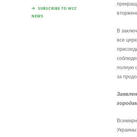
прекраще
SUBSCRIBE TO WCC
вторжен
NEWS
В заклю
все церк
присоеди
соблюден
полную 
за прод
Заявлен
города
Всемирн
Украины