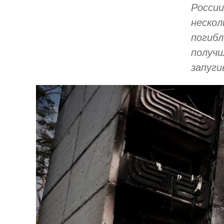
России
нескол
погибл
получи
запуги
Image