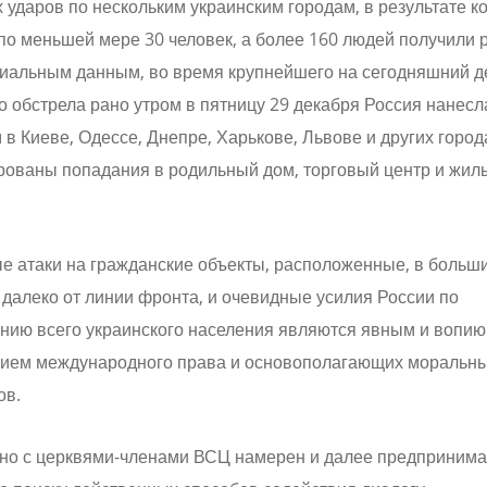
 ударов по нескольким украинским городам, в результате к
по меньшей мере 30 человек, а более 160 людей получили 
иальным данным, во время крупнейшего на сегодняшний д
о обстрела рано утром в пятницу 29 декабря Россия нанесл
 в Киеве, Одессе, Днепре, Харькове, Львове и других город
рованы попадания в родильный дом, торговый центр и жил
е атаки на гражданские объекты, расположенные, в больш
 далеко от линии фронта, и очевидные усилия России по
анию всего украинского населения являются явным и вопи
ием международного права и основополагающих моральн
ов.
но с церквями-членами ВСЦ намерен и далее предпринима