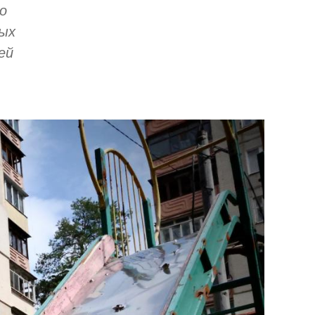
о
рых
ей