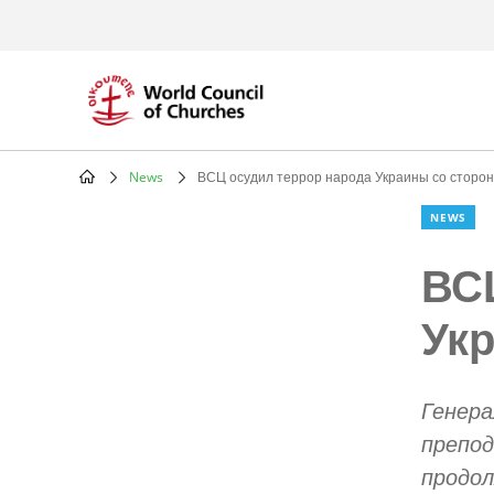
Skip
to
main
content
News
ВСЦ осудил террор народа Украины со сторо
Breadcrumb
NEWS
ВС
Ук
Генера
препод
продол