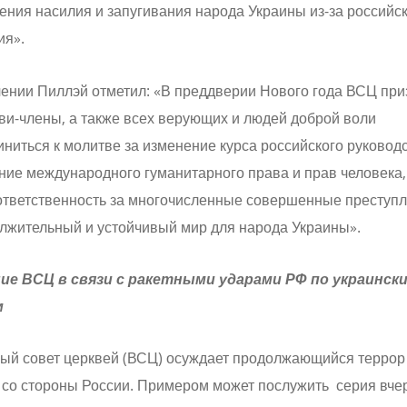
ния насилия и запугивания народа Украины из-за российс
ия».
чении Пиллэй отметил: «В преддверии Нового года ВСЦ пр
ви-члены, а также всех верующих и людей доброй воли
ниться к молитве за изменение курса российского руководс
ие международного гуманитарного права и прав человека,
ответственность за многочисленные совершенные преступл
олжительный и устойчивый мир для народа Украины».
ие ВСЦ в связи с ракетными ударами РФ по украинск
м
ый совет церквей (ВСЦ) осуждает продолжающийся террор
 со стороны России. Примером может послужить серия вч