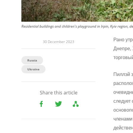
Residential buildings and children's playground in Irpin, Kyiv region, 
Рано утр
30 December 2023
Днепре, 
торговый
Russia
Ukraine
Пиллэй з
располож
очевидны
Share this article
следует
основоп
членами
действен