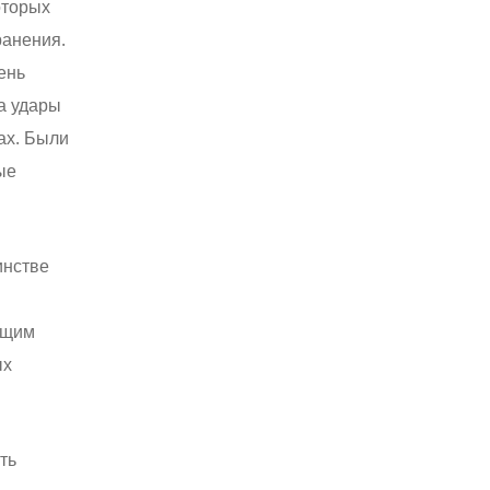
оторых
ранения.
ень
а удары
ах. Были
ые
инстве
ющим
ых
ть