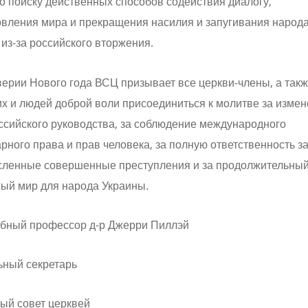
о поиску действенных способов содействия диалогу,
овления мира и прекращения насилия и запугивания народ
из-за российского вторжения.
ерии Нового года ВСЦ призывает все церкви-члены, а такж
х и людей доброй воли присоединиться к молитве за изме
ссийского руководства, за соблюдение международного
рного права и прав человека, за полную ответственность з
сленные совершенные преступления и за продолжительный
вый мир для народа Украины.
бный профессор д-р Джерри Пиллэй
ьный секретарь
ый совет церквей