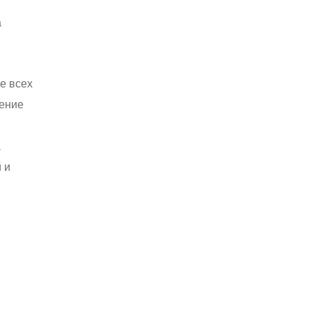
а
е всех
нение
а
 и