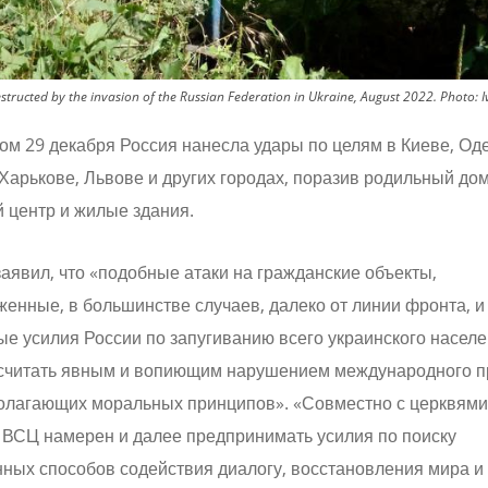
destructed by the invasion of the Russian Federation in Ukraine, August 2022.
Photo:
I
ом 29 декабря Россия нанесла удары по целям в Киеве, Оде
Харькове, Львове и других городах, поразив родильный дом
 центр и жилые здания.
аявил, что «подобные атаки на гражданские объекты,
енные, в большинстве случаев, далеко от линии фронта, и
е усилия России по запугиванию всего украинского насел
 считать явным и вопиющим нарушением международного п
олагающих моральных принципов». «Совместно с церквями
 ВСЦ намерен и далее предпринимать усилия по поиску
ных способов содействия диалогу, восстановления мира и