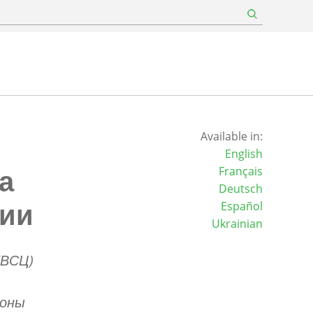
Available in:
English
а
Français
Deutsch
сии
Español
Ukrainian
(ВСЦ)
роны