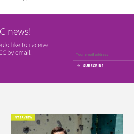
CC news!
ould like to receive
C by email.
INTERVIEW