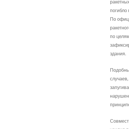
ракетных
погибло 
По офиц
ракетног
по целям
зафикси
здания.
Подобны
случаев,
запугив
нарушен
принцип
Совмест