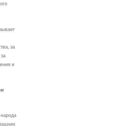
кого
изывает
тва, за
 за
ения и
им
 народа
ерашних