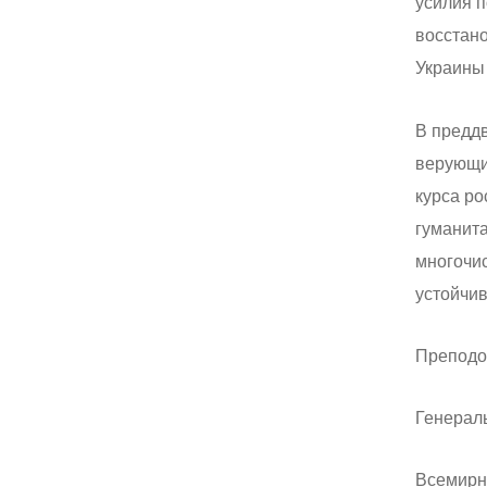
усилия п
восстан
Украины 
В преддв
верующи
курса ро
гуманита
многочи
устойчи
Преподо
Генерал
Всемирн