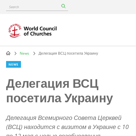
Skip
Search
to
main
content
News
Делегация ВСЦ посетила Украину
Breadcrumb
NEWS
Делегация ВСЦ
посетила Украину
Делегация Всемирного Совета Церквей
(ВСЦ) находится с визитом в Украине с 10
по 12 мая с целью возобновления