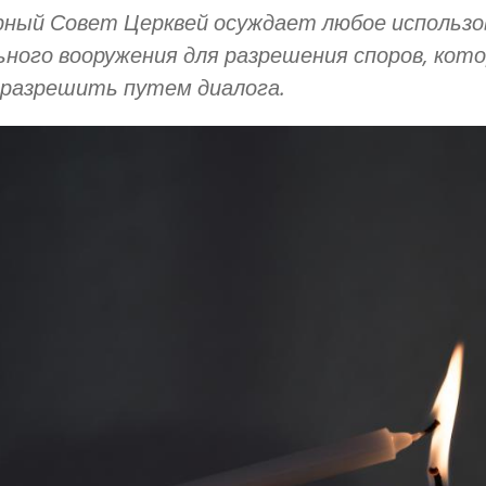
ный Совет Церквей осуждает любое использо
ного вооружения для разрешения споров, кот
разрешить путем диалога.