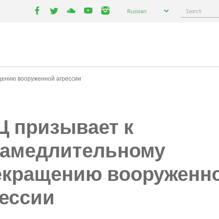
Select
Search
Russian
your
facebook
twitter
youtube
youtube
instagram
language
щению вооруженной агрессии
Ц призывает к
замедлительному
екращению вооруженн
рессии