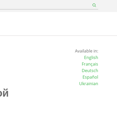
Available in:
English
Français
Deutsch
Español
Ukrainian
ой