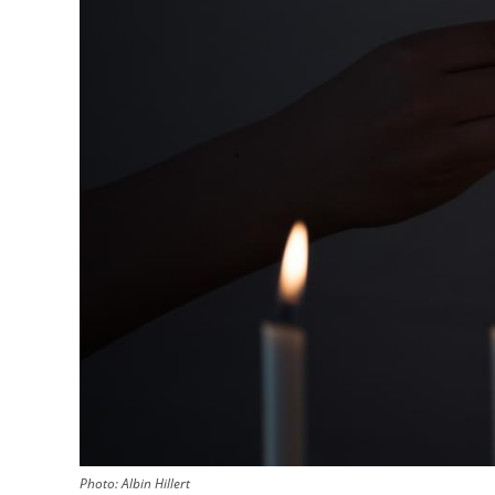
Photo:
Albin Hillert