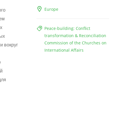
Europe
ого
ем
х
Peace-building: Conflict
ых
transformation & Reconciliation
Commission of the Churches on
и вокруг
International Affairs
е
ей
для