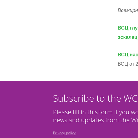
Всемирн
ВСЦ глу
эскалац
ВСЦ нас
ВСЦ от 2
Subscribe to the W
Please fill in this form if you w
news and updates from the WC
Privacy policy