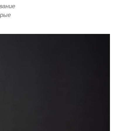
вание
орые