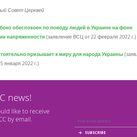
ый Совет Церквей
боко обеспокоен по поводу людей в Украине на фоне
ии напряженности
(заявление ВСЦ от 22 февраля 2022 г.)
тоятельно призывает к миру для народа Украины
(заяв
5 января 2022 г.)
CC news!
ould like to receive
C by email.