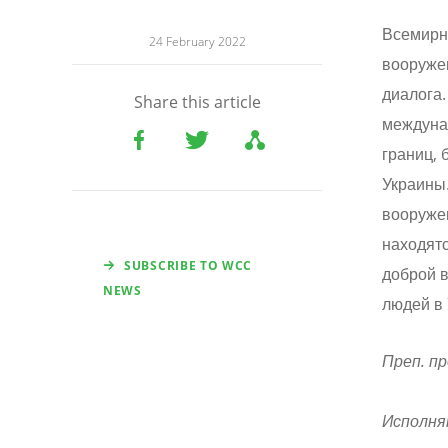
Всемирн
24 February 2022
вооруже
диалога.
Share this article
междуна
границ, 
Украины
вооружен
находятс
SUBSCRIBE TO WCC
доброй в
NEWS
людей в 
Преп. пр
Исполня