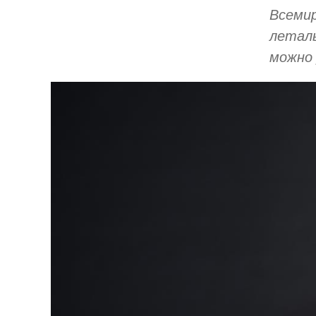
Всемир
леталь
можно 
Image