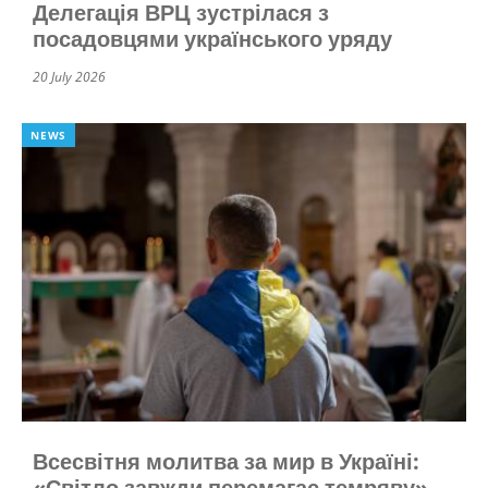
Делегація ВРЦ зустрілася з
посадовцями українського уряду
20 July 2026
NEWS
Всесвітня молитва за мир в Україні:
«Світло завжди перемагає темряву»