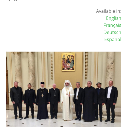
Available in:
English
Français
Deutsch
Español
Image