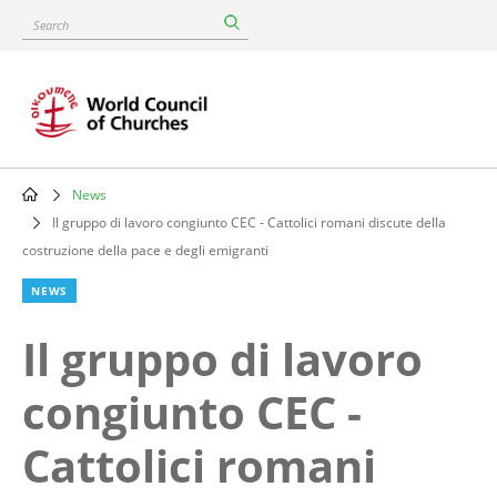
Skip
Search
to
main
content
News
Breadcrumb
Il gruppo di lavoro congiunto CEC - Cattolici romani discute della
costruzione della pace e degli emigranti
NEWS
Il gruppo di lavoro
congiunto CEC -
Cattolici romani