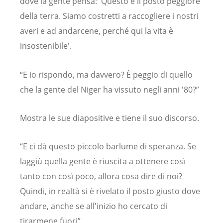
dove la gente pensa: 'Questo è il posto peggiore
della terra. Siamo costretti a raccogliere i nostri
averi e ad andarcene, perché qui la vita è
insostenibile'.
“E io rispondo, ma davvero? È peggio di quello
che la gente del Niger ha vissuto negli anni '80?”
Mostra le sue diapositive e tiene il suo discorso.
“E ci dà questo piccolo barlume di speranza. Se
laggiù quella gente è riuscita a ottenere così
tanto con così poco, allora cosa dire di noi?
Quindi, in realtà si è rivelato il posto giusto dove
andare, anche se all'inizio ho cercato di
tirarmene fuori”.