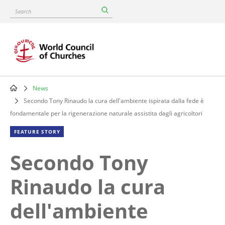
Skip
Search
to
main
content
News
Breadcrumb
Secondo Tony Rinaudo la cura dell'ambiente ispirata dalla fede è
fondamentale per la rigenerazione naturale assistita dagli agricoltori
FEATURE STORY
Secondo Tony
Rinaudo la cura
dell'ambiente