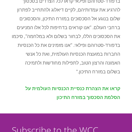
בדפורד-סטרוהם ופילאי קראו לכל הצדדים בסכסוך
להרגיע את עמדותיהם, לקיים דיאלוג ולהתחייב לפתרון
שלום בנוגע אל הסכסוכים במזרח התיכון, והסכסוכים
ברחבי העולם. "אנו קוראים בדחיפות לכל אלו המניעים
את הסכסוכים הללו, לבחור בשלום ולא במלחמה", סיכמו
בדפורד-סטרוהם ופילאי. "אנו מזמינים את כל הכנסיות
החברות במועצת הכנסיות העולמית, ואת כל אנשי
האמונה והרצון הטוב, לתפילות מחודשות ולתמיכה
בשלום במזרח התיכון."
קראו את הצהרת כנסיית הכנסיות העולמית על
הסלמת הסכסוך במזרח התיכון
Subscribe to the WCC