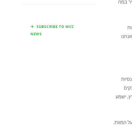
יר במה
SUBSCRIBE TO WCC
ות
NEWS
אנחנו
סיות
קים
ץ, ישמע
ל המוות.