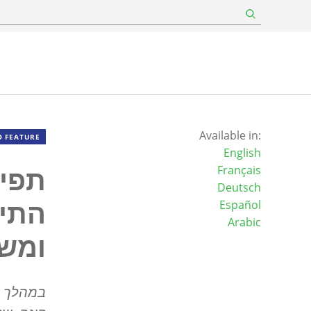
Available in:
O FEATURE
English
תפיל
Français
Deutsch
התיכ
Español
Arabic
ומש