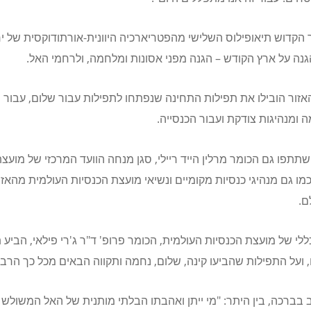
הקדוש תיאופילוס השלישי מהפטריארכיה היוונית-אורתודוקסית של י
נה על ארץ הקודש – הגנה מפני אסונות ומלחמה, ולרחמי האל.
אזור הובילו את תפילות התחינה שנפתחו לתפילות עבור שלום, עבור ה
 ומנהיגות צודקת ועבור הכנסייה.
תתפו גם הכומר מרלין הייד ריילי, סגן מנחה הוועד המרכזי של מועצת
מו גם מנהיגי כנסיות מקומיים ונשיאי מועצת הכנסיות העולמית מהאזו
ם.
לי של מועצת הכנסיות העולמית, הכומר פרופ' ד"ר ג'רי פילאי, הביע 
ועל התפילות שהביעו קינה, שלום, נחמה ותקווה הבאים מכל כך הרבה
 בברכה, בין היתר: "מי ייתן ואהבתו הבלתי מותנית של האל המשולש