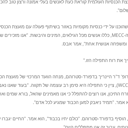
צת הכנסיות העולמית קוראת כעת לאנשים בעלי אמונה ורצון טוב להכ
לום".
הוכנו על ידי כנסיות מקומיות באזור בשיתוף פעולה עם מועצת הכנסי
-
MECC
, כללו אנשים מכל הגילאים, המינים והיבשות. "אנו מזכירים ש
ומשפחה אנושית אחת", אמר אבס.
ך את רוח התפילה הזו."
ופ' ד"ר היינריך בדפורד-סטרוהם, מנחה הוועד המרכזי של מועצת הכנ
, ציין כי התפילה היא סימן רב עוצמה של תקווה. "בעוד שאנו נאב
ח התיכון, אנו רוצים להתפלל כי אנו מאמינים שהאל, בורא שמים ואר
א אמר. "תמיד ניאבק למען הכבוד שמגיע לכל אדם".
 הוסיף בדפורד-סטרוהם. "כולם יחיו בכבוד", הוא אמר. "החיים יגברו ע
טחים. עבור זה אנו מתפללים היום".