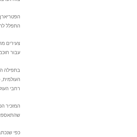
הפטריארך 
התפלל להג
צעירים מה
עבור חוכמה
בתפילה הש
העולמית, כ
רחבי העול
המזכיר הכל
שהתאספו, 
כפי שנכתב