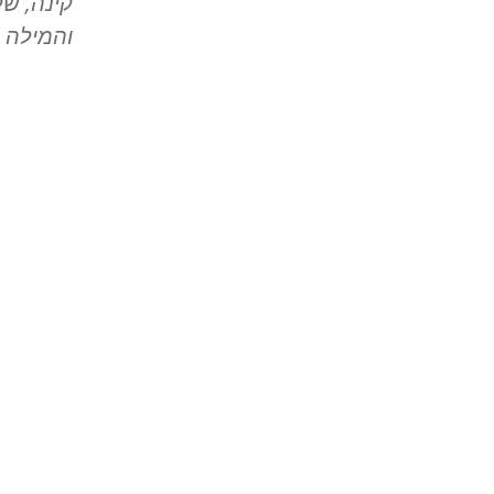
קינה, של
והמילה 