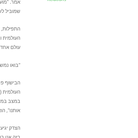
אמר. "מוע
שמוביל לש
התפילות, ש
העולמית וה
עולם אחד 
"בואו נמשי
הבישוף פר
העולמית
(WCC)
במצב במזר
אותנו", הו
הצדק יגיע,
בזה אנו בו