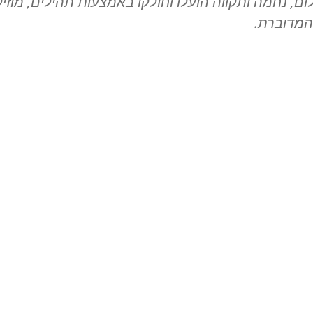
ום, נחמה ותקווה הועלו וחולקו באמצעות תהילים, מוזי
המדוברת.