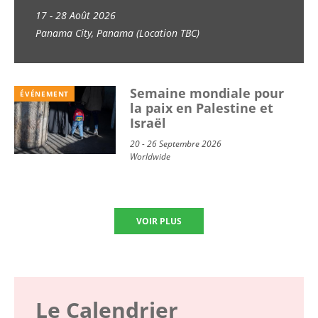
Economy of Life (GEM
17 - 28 Août 2026
Panama City, Panama (Location TBC)
School) 2026
Semaine mondiale pour
ÉVÉNEMENT
la paix en Palestine et
Israël
20 - 26 Septembre 2026
Worldwide
VOIR PLUS
Le Calendrier