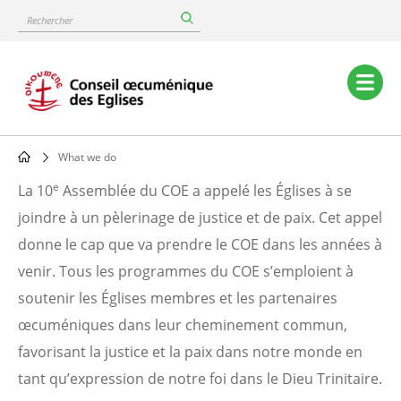
Skip
Rechercher
to
main
content
Main
navigation
What we do
Breadcrumb
e
La 10
Assemblée du COE a appelé les Églises à se
Nos
joindre à un pèlerinage de justice et de paix. Cet appel
donne le cap que va prendre le COE dans les années à
activités
venir. Tous les programmes du COE s’emploient à
soutenir les Églises membres et les partenaires
Tous
œcuméniques dans leur cheminement commun,
les
favorisant la justice et la paix dans notre monde en
programmes
tant qu’expression de notre foi dans le Dieu Trinitaire.
du