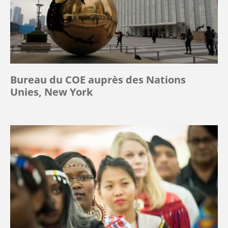
dans
le
Dieu
Trinitaire.
Bureau du COE auprès des Nations
Unies, New York