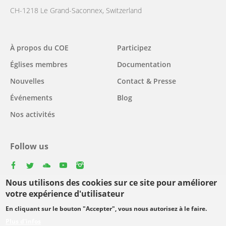
CH-1218 Le Grand-Saconnex, Switzerland
Main
À propos du COE
Participez
navigation
Églises membres
Documentation
Nouvelles
Contact & Presse
Événements
Blog
Nos activités
Follow us
facebook
twitter
youtube
youtube
instagram
Nous utilisons des cookies sur ce site pour améliorer
Select
votre expérience d'utilisateur
your
En cliquant sur le bouton "Accepter", vous nous autorisez à le faire.
Footer
language
© Copyright WCC 2026
Conditions d'utilisation
Plus d'infos