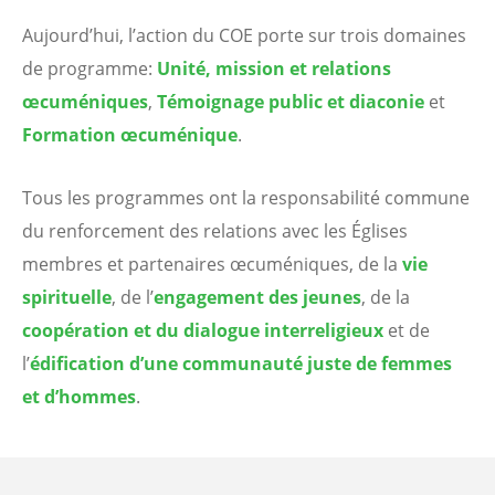
COE
Aujourd’hui, l’action du COE porte sur trois domaines
s’emploient
de programme:
Unité, mission et relations
à
œcuméniques
,
Témoignage public et diaconie
et
soutenir
Formation œcuménique
.
les
Églises
Tous les programmes ont la responsabilité commune
membres
du renforcement des relations avec les Églises
et
membres et partenaires œcuméniques, de la
vie
les
spirituelle
, de l’
engagement des jeunes
, de la
partenaires
coopération et du dialogue interreligieux
et de
œcuméniques
l’
édification d’une communauté juste de femmes
dans
et d’hommes
.
leur
cheminement
commun,