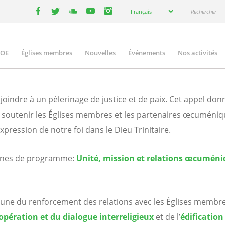
Select
Rechercher
Français
your
facebook
twitter
youtube
youtube
instagram
language
COE
Églises membres
Nouvelles
Événements
Nos activités
ation
joindre à un pèlerinage de justice et de paix. Cet appel do
à soutenir les Églises membres et les partenaires œcumén
xpression de notre foi dans le Dieu Trinitaire.
maines de programme:
Unité, mission et relations œcumén
une du renforcement des relations avec les Églises membr
opération et du dialogue interreligieux
et de l’
édificatio