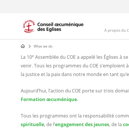
Skip
to
main
content
À propos du 
Main
navig
What we do
Breadcrumb
e
La 10
Assemblée du COE a appelé les Églises à se 
Nos
venir. Tous les programmes du COE s’emploient 
la justice et la paix dans notre monde en tant qu’e
activités
Aujourd’hui, l’action du COE porte sur trois do
Formation œcuménique
.
Tous
les
Tous les programmes ont la responsabilité comm
programmes
spirituelle
, de l’
engagement des jeunes
, de la
co