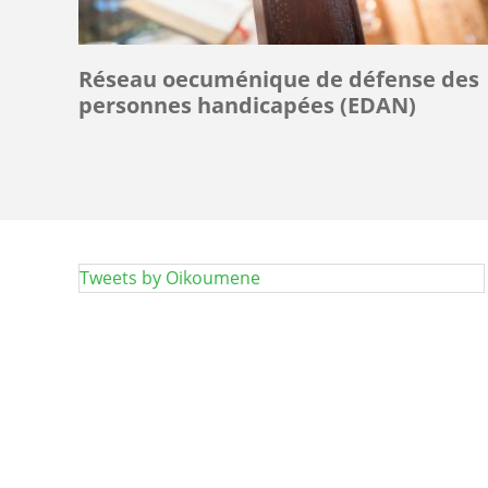
foi
dans
le
Réseau oecuménique de défense des
Dieu
personnes handicapées (EDAN)
Trinitaire.
Tweets by Oikoumene