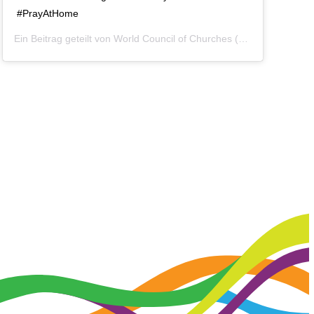
#PrayAtHome
Ein Beitrag geteilt von
World Council of Churches
(@worldcouncilofchurches) am