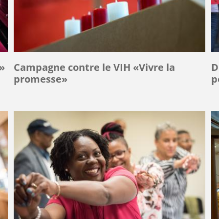
»
Campagne contre le VIH «Vivre la
D
promesse»
p