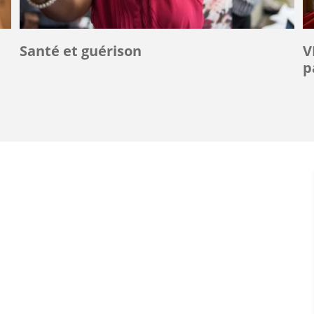
Santé et guérison
V
p