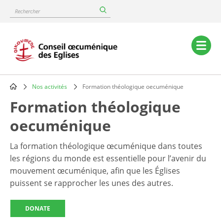
Skip
Rechercher
to
main
content
Main
navigation
Nos activités
Formation théologique oecuménique
Breadcrumb
Formation théologique
oecuménique
La formation théologique œcuménique dans toutes
les régions du monde est essentielle pour l’avenir du
mouvement œcuménique, afin que les Églises
puissent se rapprocher les unes des autres.
DONATE