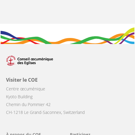
Visiter le COE
Centre œcuménique
Kyoto Building
Chemin du Pommier 42
CH-1218 Le Grand-Saconnex, Switzerland
Main
À propos du COE
Participez