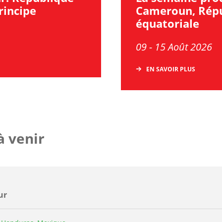
rincipe
Cameroun, Répu
équatoriale
09 - 15 Août 2026
EN SAVOIR PLUS
à venir
ur