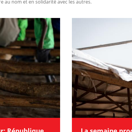
re au nom et en solidarité avec les autres.
Image
r: République
La semaine proc