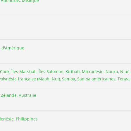
, Honduras, Mexique
s d'Amérique
s Cook, Îles Marshall, Îles Salomon, Kiribati, Micronésie, Nauru, Niu
Polynésie française (Maohi Nui), Samoa, Samoa américaines, Tonga,
Zélande, Australie
donésie, Philippines