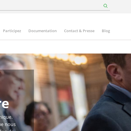
Participez
Documentation
Contact & Presse
Blog
re
nique.
que nous