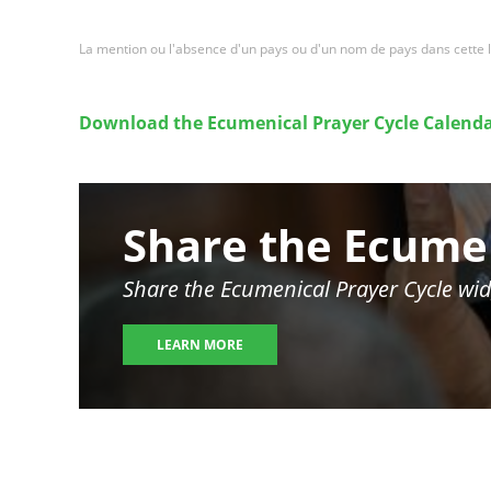
La mention ou l'absence d'un pays ou d'un nom de pays dans cette l
Download the Ecumenical Prayer Cycle Calenda
Image
Share the Ecumen
Share the Ecumenical Prayer Cycle wid
LEARN MORE