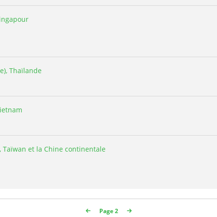
Singapour
), Thaïlande
Vietnam
 Taïwan et la Chine continentale
Page 2