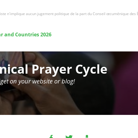
iste n'implique aucun jugement politique de la part du Conseil œcuménique des É
r and Countries 2026
ical Prayer Cycle
get on your website or blog!