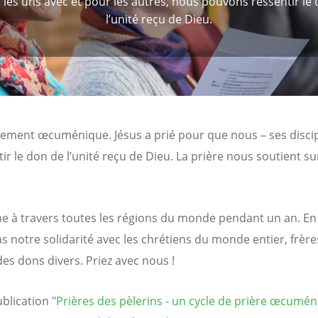
 les uns avec et pour les autres, nous pouvons ressentir le
l’unité reçu de Dieu.
ement œcuménique. Jésus a prié pour que nous – ses discip
ir le don de l’unité reçu de Dieu. La prière nous soutient 
 travers toutes les régions du monde pendant un an. En pr
 notre solidarité avec les chrétiens du monde entier, frère
es dons divers. Priez avec nous !
blication "
Prières des pèlerins - un cycle de prière œcumé