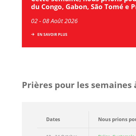
du Congo, Gabon, São Tomé e P
02 - 08 Août 2026
EN SAVOIR PLUS
Prières pour les semaines 
Dates
Nous prions po