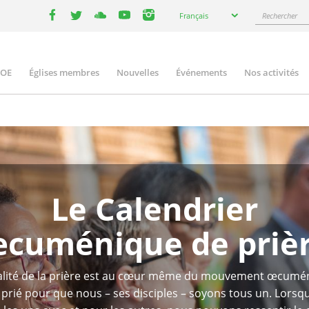
Select
Rechercher
Français
your
facebook
twitter
youtube
youtube
instagram
language
COE
Églises membres
Nouvelles
Événements
Nos activités
ation
Le Calendrier
cuménique de priè
alité de la prière est au cœur même du mouvement œcumé
 prié pour que nous – ses disciples – soyons tous un. Lors