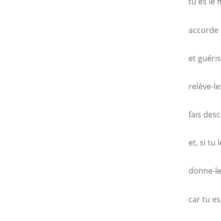
tu es le
accorde 
et guéris
relève-le
fais des
et, si tu 
donne-le
car tu e