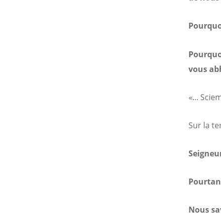
Pourquo
Pourquoi
vous abh
«... Sci
Sur la te
Seigneur
Pourtan
Nous sav