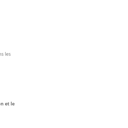
ns les
n et le