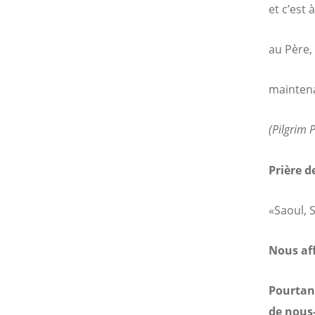
et c’est 
au Père, 
maintena
(
Pilgrim 
Prière d
«Saoul, 
Nous aff
Pourtant
de nous