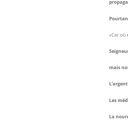
propaga
Pourtan
«Car où e
Seigneur
mais nou
L’argent
Les médi
La nourr