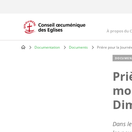
Skip
to
main
content
À propos du 
Main
navig
Documentation
Documents
Prière pour la Journé
Breadcrumb
DOCUMEN
Pri
mon
Dim
Dans le