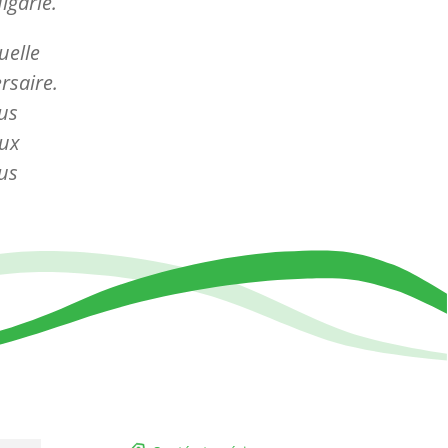
lgarie.
uelle
rsaire.
ous
aux
us