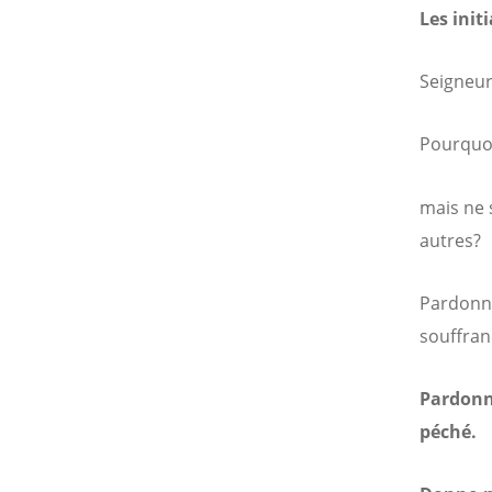
Les initi
Seigneur
Pourquoi
mais ne 
autres?
Pardonne
souffran
Pardonne
péché.