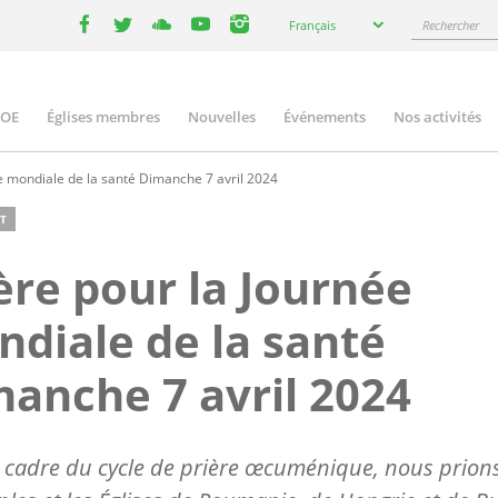
Select
Rechercher
Français
your
facebook
twitter
youtube
youtube
instagram
language
COE
Églises membres
Nouvelles
Événements
Nos activités
ation
e mondiale de la santé Dimanche 7 avril 2024
T
ère pour la Journée
diale de la santé
anche 7 avril 2024
 cadre du cycle de prière œcuménique, nous prion