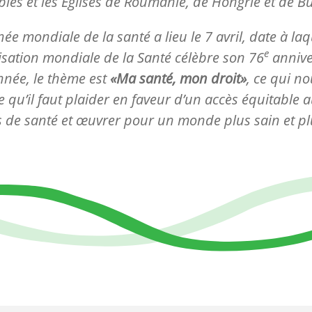
ples et les Églises de Roumanie, de Hongrie et de Bu
née mondiale de la santé a lieu le 7 avril, date à laq
e
isation mondiale de la Santé célèbre son 76
annive
nnée, le thème est
«Ma santé, mon droit»
, ce qui n
e qu’il faut plaider en faveur d’un accès équitable 
s de santé et œuvrer pour un monde plus sain et pl
f.