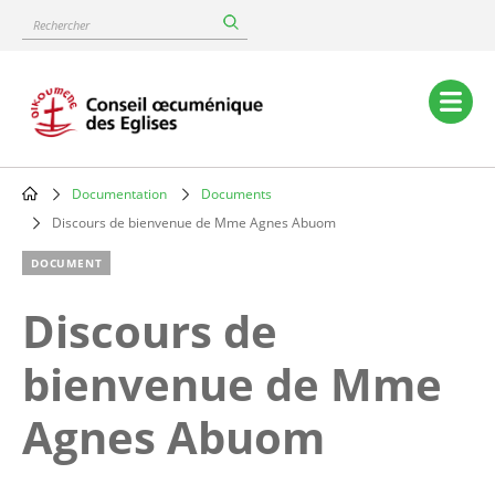
Skip
Rechercher
to
main
content
Main
navigation
Documentation
Documents
Breadcrumb
Discours de bienvenue de Mme Agnes Abuom
DOCUMENT
Discours de
bienvenue de Mme
Agnes Abuom