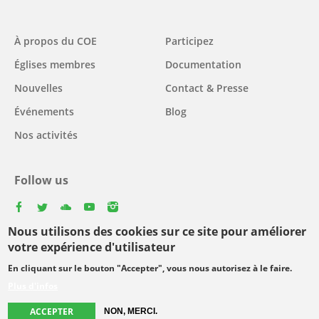
Main
À propos du COE
Participez
navigation
Églises membres
Documentation
Nouvelles
Contact & Presse
Événements
Blog
Nos activités
Follow us
facebook
twitter
youtube
youtube
instagram
Nous utilisons des cookies sur ce site pour améliorer
Select
votre expérience d'utilisateur
your
En cliquant sur le bouton "Accepter", vous nous autorisez à le faire.
Footer
language
© Copyright WCC 2026
Conditions d'utilisation
Plus d'infos
menu
Protection des données personnelles
ACCEPTER
NON, MERCI.